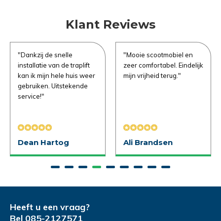
Opmerkingen
Klant Reviews
Gewenste datum voor proefrit
Gewenste datum voor slaapadvies
*
*
"Dankzij de snelle
"Mooie scootmobiel en
installatie van de traplift
zeer comfortabel. Eindelijk
kan ik mijn hele huis weer
mijn vrijheid terug."
gebruiken. Uitstekende
Opmerkingen
Opmerkingen
service!"
Verstuur je vraag
Dean Hartog
Ali Brandsen
Demonstratie aanvragen
Heeft u een vraag?
Bel
085-2127571