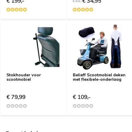
€ 199,-
€ 34,95
€ 59,-
Stokhouder voor
Belieff Scootmobiel deken
e vragen
scootmobiel
met flexibele-onderlaag
€ 79,99
€ 109,-
Uitproberen in de
winkel
Naam
*
Demonstratie/Advies
Demonstratie/Advies
aanvragen