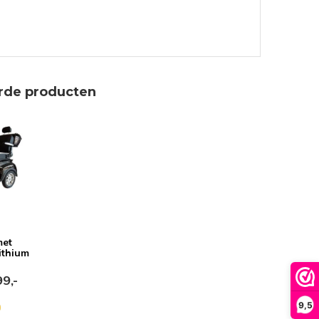
4 / 5
Door
Roy Portier
- 05-03-2025 19:43
Een prima scootmobiel, niet alleen het uiterlijk
maar ook de rij eigenschappen. Actieradius is
ongeveer 40km in de winter (koude periode)
een 2e accu is wel even een flinke investering
rde producten
maar als je regelmatig wat grotere afstanden
wil overbruggen is het geen overbodige luxe.
Voor binnen de stad (kleine) ritjes is een enkele
accu ruim voldoende.
5 / 5
Door
Bjorn Blokland
- 27-02-2025
23:57
Echt een waanzinnig mooie en comfortabele
met
scootmobiel. Ik heb mijn vrijheid weer
ithium
gevonden. Ik kan nu zelf eindelijk de regie
nemen over mijn leven en dagplanning. Top
9,-
ding. Rijdt soepel en ziet er ook nog eens
9,5
toppie uit. Waanzinnig blij mee en dikke pluim