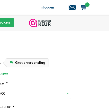
0
Inloggen
maken
-
Gratis verzending
dagen
ze:
*
149 EUR:
*