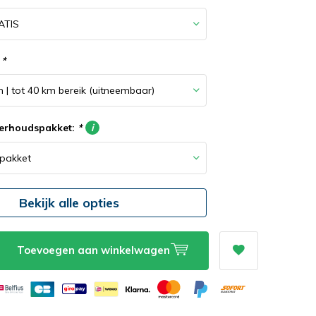
:
*
derhoudspakket:
*
i
Bekijk alle opties
Toevoegen aan winkelwagen