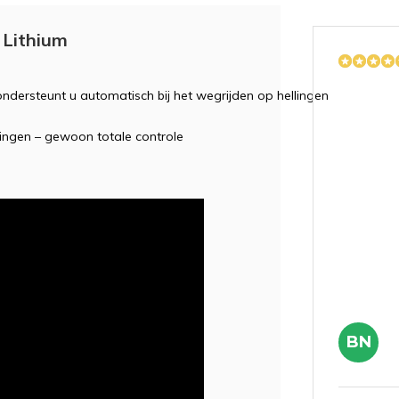
 Lithium
ondersteunt
u
automatisch
bij
het
wegrijden
op
helling
en
ingen –
gewoon
totale
controle
BN