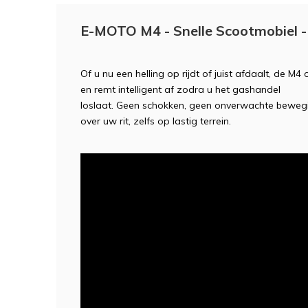
E-MOTO M4 - Snelle Scootmobiel -
Of
u
nu
een
helling
op
rijdt
of
juist
afdaalt,
de
M4
en
remt
intelligent
af
zodra
u
het
gashandel
loslaat.
Geen
schokken,
geen
onverwachte
beweg
over
uw
rit,
zelfs
op
lastig
terrein.