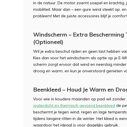
in de natuur. De motor zoemt soepel en krachtig, j
mobiliteit. Maar dan – een gure wind steekt op, e
probleem! Met de juiste accessoires blijf je comfo
Windscherm – Extra Bescherming
Uitprobere
Stel hier j
(Optioneel)
Wil je extra beschut rijden en geen last hebben 
Kies dan voor het windscherm als optie op je E-M
Demonstra
Demonstra
Naam
Naam
*
*
scherm zorgt ervoor dat wind en neerslag minder in
droog en warm, en kun je onverstoord genieten van 
Demonstratie 
Demonstratie 
Beenkleed – Houd Je Warm en Droo
Emailadres
Emailadres
*
*
Proefrit aan hu
Gratis slaapadv
Voor wie in koudere maanden op pad wil zonder l
waterdicht en thermisch gevoerd beenkleed
de per
Naam
Naam
*
*
beschermt je tegen wind, regen en lage temperature
Telefoonnummer
Product Naam
*
tijdens langere ritten in de winter. Het kleed is ee
waardoor het ideaal is voor dagelijks gebruik.