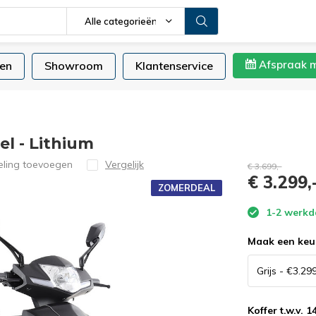
Alle categorieën
Afspraak 
en
Showroom
Klantenservice
l - Lithium
eling toevoegen
Vergelijk
€ 3.699,-
€ 3.299,
ZOMERDEAL
1-2 werk
Maak een keu
Koffer t.w.v. 