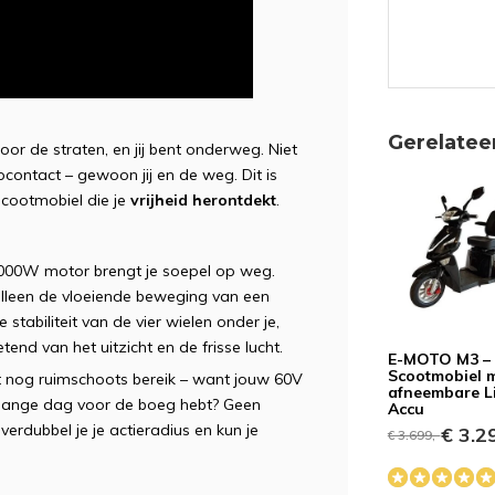
Gerelatee
 door de straten, en jij bent onderweg. Niet
contact – gewoon jij en de weg. Dit is
scootmobiel die je
vrijheid herontdekt
.
RP
 1000W motor brengt je soepel op weg.
lleen de vloeiende beweging van een
e stabiliteit van de vier wielen onder je,
tend van het uitzicht en de frisse lucht.
E-MOTO M3 –
Scootmobiel 
 hebt nog ruimschoots bereik – want jouw 60V
afneembare L
ra lange dag voor de boeg hebt? Geen
Accu
rdubbel je je actieradius en kun je
€ 3.29
€ 3.699,-
BB