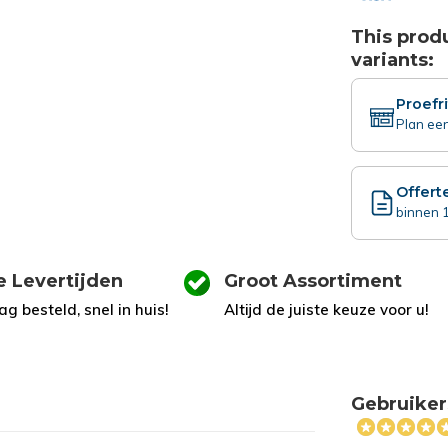
This produ
variants:
Proefr
Plan een
Offert
binnen 1
e Levertijden
Groot Assortiment
g besteld, snel in huis!
Altijd de juiste keuze voor u!
Gebruiker