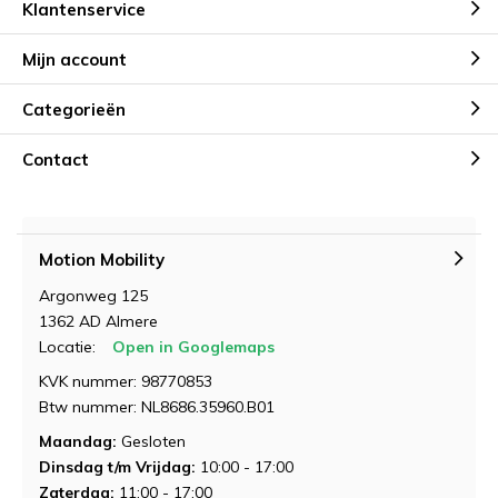
Klantenservice
Mijn account
Categorieën
Contact
Demonstratie aanvragen
Demonstratie aanvragen
Motion Mobility
Argonweg 125
1362 AD Almere
Locatie:
Open in Googlemaps
KVK nummer: 98770853
Btw nummer: NL8686.35960.B01
Maandag:
Gesloten
Dinsdag t/m Vrijdag:
10:00 - 17:00
Zaterdag:
11:00 - 17:00