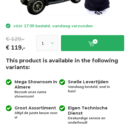
vòòr 17:00 besteld, vandaag verzonden
€ 129,-
€ 119,-
This product is available in the following
variants:
Mega Showroom in
Snelle Levertijden
Almere
Vandaag besteld, snel in
huis!
Bezoek onze ruime
showroom!
Groot Assortiment
Eigen Technische
Altijd de juiste keuze voor
Dienst
u!
Deskundige service en
onderhoud!