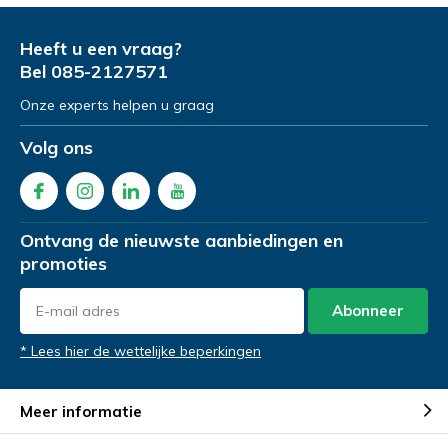
Product Naam
Product Naam
*
*
Opmerkingen
Heeft u een vraag?
Bel
085-2127571
Onze experts helpen u graag
Gewenste datum voor proefrit
Gewenste datum voor slaapadvies
*
*
Volg ons
Opmerkingen
Opmerkingen
Ontvang de nieuwste aanbiedingen en
promoties
Verstuur je vraag
Abonneer
* Lees hier de wettelijke beperkingen
Meer informatie
Demonstratie aanvragen