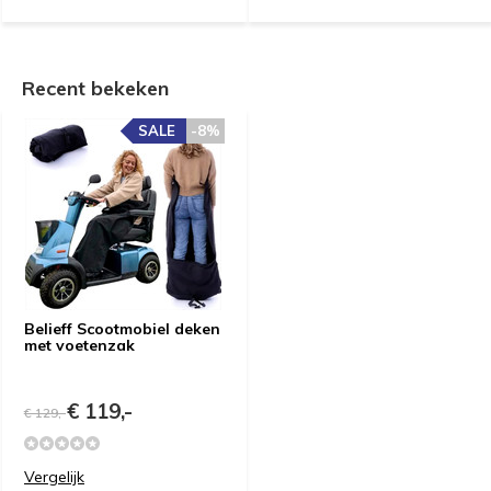
Recent bekeken
SALE
-8%
e vragen
Belieff Scootmobiel deken
met voetenzak
Uitproberen in de
€ 119,-
€ 129,-
winkel
Vergelijk