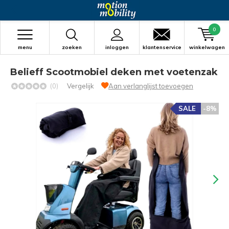
0
menu
zoeken
inloggen
klantenservice
winkelwagen
Belieff Scootmobiel deken met voetenzak
(0)
Vergelijk
Aan verlanglijst toevoegen
SALE
-8%