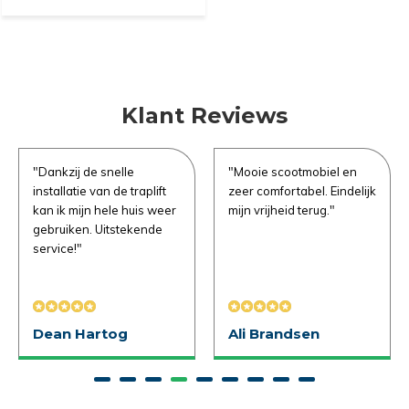
Naam
*
Demonstratie/Advies
Demonstratie/Advies
aanvragen
aanvragen
Demonstratie in de showroom
Demonstratie in de showroom
Emailadres
*
Klant Reviews
Proefrit aan huis
Gratis slaapadvies aan huis
Naam
Naam
*
*
"Dankzij de snelle
"Mooie scootmobiel en
Telefoonnummer
*
installatie van de traplift
zeer comfortabel. Eindelijk
kan ik mijn hele huis weer
mijn vrijheid terug."
gebruiken. Uitstekende
service!"
Emailadres
Emailadres
*
*
Product Naam
*
Dean Hartog
Ali Brandsen
Telefoonnummer
Telefoonnummer
*
*
Gewenste datum voor proefzitten
*