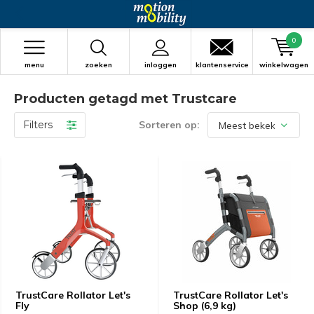
0
menu
zoeken
inloggen
klantenservice
winkelwagen
Producten getagd met Trustcare
Filters
Sorteren op:
TrustCare Rollator Let's
TrustCare Rollator Let's
Fly
Shop (6,9 kg)