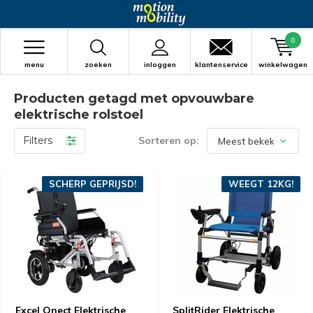
0
menu
zoeken
inloggen
klantenservice
winkelwagen
Producten getagd met opvouwbare
elektrische rolstoel
Filters
Sorteren op:
SCHERP GEPRIJSD!
WEEGT 12KG!
Excel Qnect Elektrische
SplitRider Elektrische