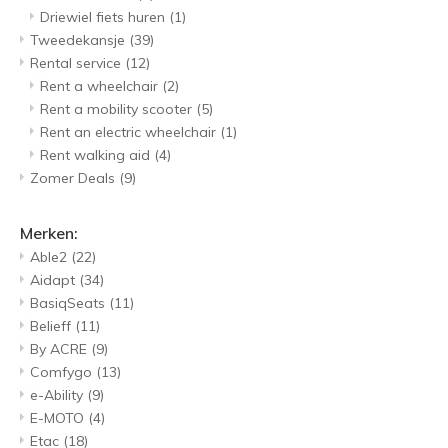
Driewiel fiets huren
(1)
Tweedekansje
(39)
Rental service
(12)
Rent a wheelchair
(2)
Rent a mobility scooter
(5)
Rent an electric wheelchair
(1)
Rent walking aid
(4)
Zomer Deals
(9)
Merken:
Able2
(22)
Aidapt
(34)
BasiqSeats
(11)
Belieff
(11)
By ACRE
(9)
Comfygo
(13)
e-Ability
(9)
E-MOTO
(4)
Etac
(18)