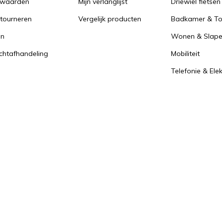
rwaarden
Mijn verlanglijst
Driewiel fietsen
tourneren
Vergelijk producten
Badkamer & Toi
en
Wonen & Slap
achtafhandeling
Mobiliteit
Telefonie & Ele