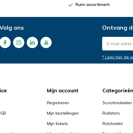
Ruim assortiment
Volg ons
Ontvang d
* Lees hier de 
ice
Mijn account
Categorieë
Registreren
Scootmobielen
PGB
Mijn bestellingen
Rollators
Mijn tickets
Rolstoelen