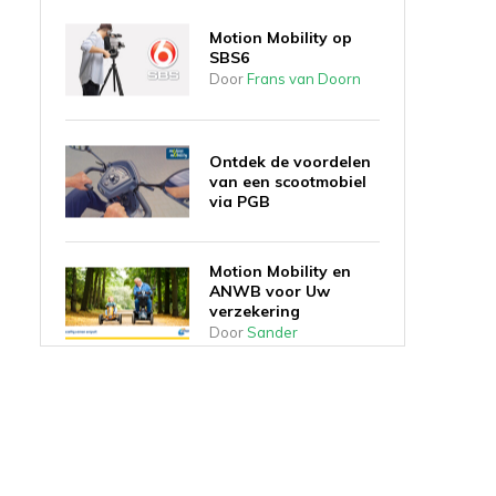
Motion Mobility op
SBS6
Door
Frans van Doorn
Ontdek de voordelen
van een scootmobiel
via PGB
Motion Mobility en
ANWB voor Uw
verzekering
Door
Sander
Scootmobiel
Amsterdam: Uw leven
in beweging