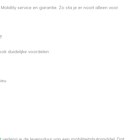
lity service en garantie. Zo sta je er nooit alleen voor.
?
ok duidelijke voordelen:
lieu
t
verleng je de levensduur van een mobiliteitshulpmiddel. Dat