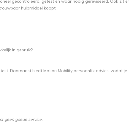
eel gecontroleerd, getest en waar nodig gereviseerd. Ook zit er
betrouwbaar hulpmiddel koopt.
kelijk in gebruik?
est. Daarnaast biedt Motion Mobility persoonlijk advies, zodat je
ast geen goede service.