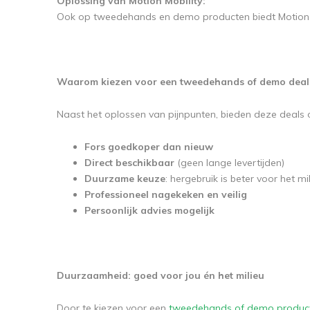
Oplossing van Motion Mobility:
Ook op tweedehands en demo producten biedt Motion Mobi
Waarom kiezen voor een tweedehands of demo deal
Naast het oplossen van pijnpunten, bieden deze deals o
Fors goedkoper dan nieuw
Direct beschikbaar
(geen lange levertijden)
Duurzame keuze
: hergebruik is beter voor het mi
Professioneel nagekeken en veilig
Persoonlijk advies mogelijk
Duurzaamheid: goed voor jou én het milieu
Door te kiezen voor een
tweedehands of demo produc