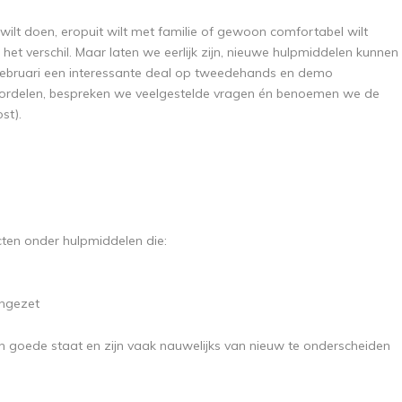
n wilt doen, eropuit wilt met familie of gewoon comfortabel wilt
et verschil. Maar laten we eerlijk zijn, nieuwe hulpmiddelen kunnen
d februari een interessante deal op tweedehands en demo
voordelen, bespreken we veelgestelde vragen én benoemen we de
st).
ten onder hulpmiddelen die:
ingezet
in goede staat en zijn vaak nauwelijks van nieuw te onderscheiden