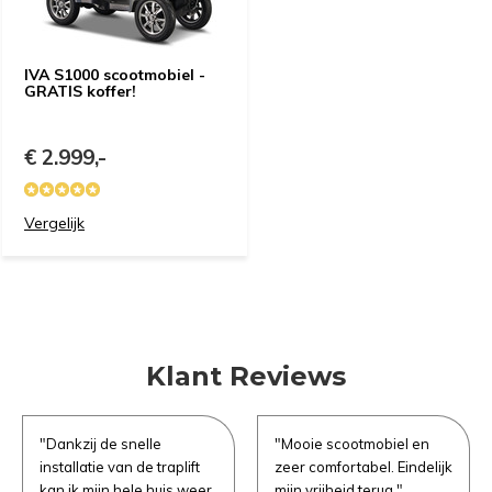
Demonstratie aanvragen
Demonstratie aanvragen
IVA S1000 scootmobiel -
GRATIS koffer!
€ 2.999,-
Vergelijk
Klant Reviews
"Dankzij de snelle
"Mooie scootmobiel en
installatie van de traplift
zeer comfortabel. Eindelijk
kan ik mijn hele huis weer
mijn vrijheid terug."