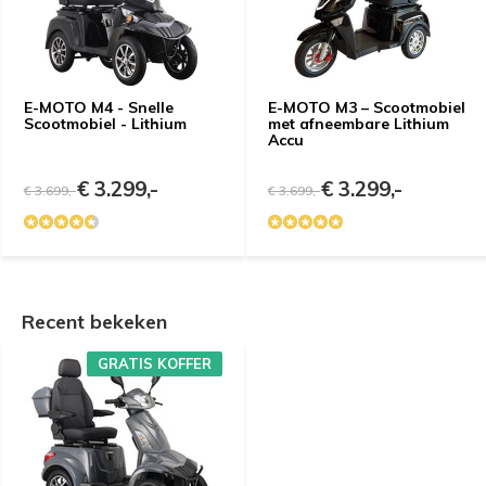
Gewenste datum voor proefrit
Gewenste datum voor slaapadvies
*
*
E-MOTO M4 - Snelle
E-MOTO M3 – Scootmobiel
Opmerkingen
Opmerkingen
Scootmobiel - Lithium
met afneembare Lithium
Accu
Verstuur je vraag
€ 3.299,-
€ 3.299,-
€ 3.699,-
€ 3.699,-
Recent bekeken
Demonstratie aanvragen
GRATIS KOFFER