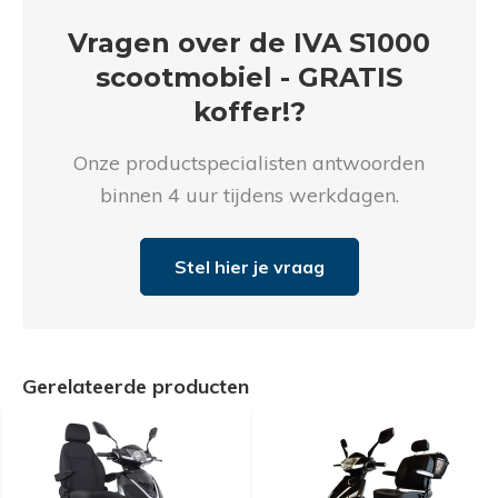
Proefrit aan huis
Gratis slaapadvies aan huis
Vragen over de IVA S1000
scootmobiel - GRATIS
Naam
Naam
*
*
Telefoonnummer
*
koffer!?
Onze productspecialisten antwoorden
Emailadres
Emailadres
*
*
binnen 4 uur tijdens werkdagen.
Product Naam
*
Stel hier je vraag
Telefoonnummer
Telefoonnummer
*
*
Gewenste datum voor proefzitten
*
Gerelateerde producten
Product Naam
Product Naam
*
*
Opmerkingen