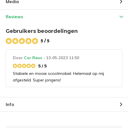
Media
Reviews
Gebruikers beoordelingen
5 / 5
e vragen
Door
Cor Reus
- 13-05-2023 11:50
5 / 5
Uitproberen in de
Stabiele en mooie scootmobiel. Helemaal op mij
afgesteld. Super jongens!
winkel
Naam
*
Demonstratie/Advies
Demonstratie/Advies
Info
aanvragen
aanvragen
Demonstratie in de showroom
Demonstratie in de showroom
Emailadres
*