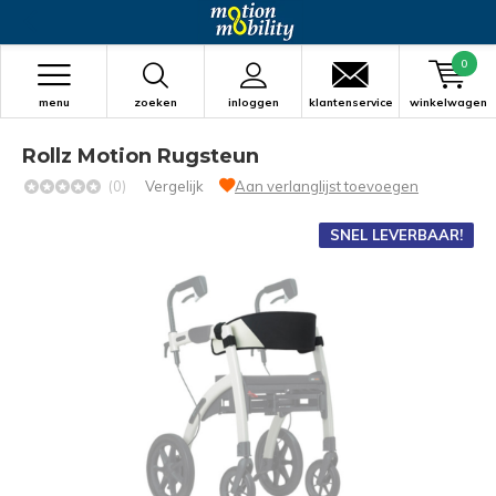
0
menu
zoeken
inloggen
klantenservice
winkelwagen
Rollz Motion Rugsteun
(0)
Vergelijk
Aan verlanglijst toevoegen
SNEL LEVERBAAR!