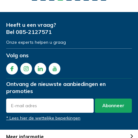
Heeft u een vraag?
Bel
085-2127571
Onze experts helpen u graag
Volg ons
Ontvang de nieuwste aanbiedingen en
promoties
e vragen
Abonneer
* Lees hier de wettelijke beperkingen
Uitproberen in de
winkel
Meer informatie