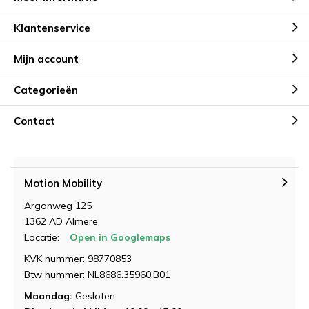
Naam
*
Demonstratie/Advies
Demonstratie/Advies
Klantenservice
aanvragen
aanvragen
Mijn account
Demonstratie in de showroom
Demonstratie in de showroom
Emailadres
*
Categorieën
Proefrit aan huis
Gratis slaapadvies aan huis
Contact
Naam
Naam
*
*
Telefoonnummer
*
Motion Mobility
Emailadres
Emailadres
*
*
Argonweg 125
Product Naam
*
1362 AD Almere
Locatie:
Open in Googlemaps
KVK nummer: 98770853
Telefoonnummer
Telefoonnummer
*
*
Btw nummer: NL8686.35960.B01
Gewenste datum voor proefzitten
*
Maandag:
Gesloten