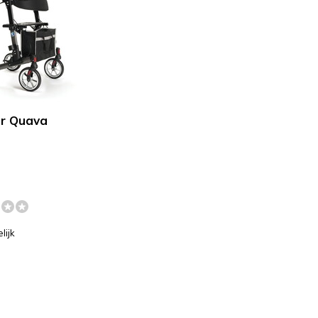
or Quava
-
lijk