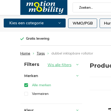
Kies een categorie
WMO/PGB
Hur
Gratis levering
Home
Tags
dubbel inklapbare rollator
Sorteren op:
Filters
Produc
Wis alle filters
Merken
Alle merken
Vermeiren
Kleur