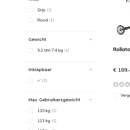
Grijs
(1)
Rood
(1)
Gewicht
Rollat
5,2 t/m 7,4 kg
(1)
€ 189,
Inklapbaar
✅
(1)
Verge
Max. Gebruikersgewicht
110 kg
(1)
113 kg
(1)