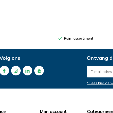
Ruim assortiment
Volg ons
Ontvang d
* Lees hier de 
ice
Mijn account
Categorieë