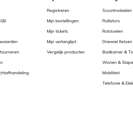
Registreren
Scootmobielen
PGB
Mijn bestellingen
Rollators
Mijn tickets
Rolstoelen
rwaarden
Mijn verlanglijst
Driewiel fietsen
tourneren
Vergelijk producten
Badkamer & Toi
en
Wonen & Slap
achtafhandeling
Mobiliteit
Telefonie & Ele