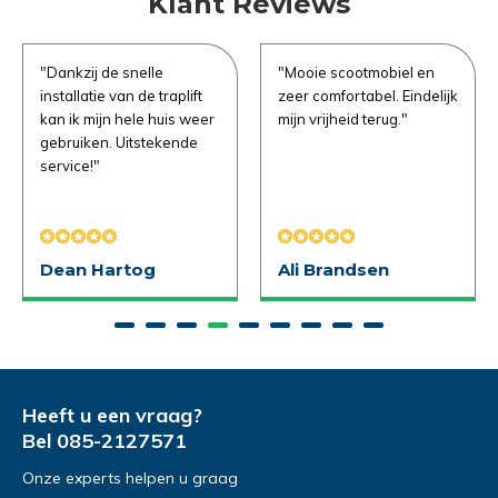
Klant Reviews
e vragen
"Dankzij de snelle
"Mooie scootmobiel en
Uitproberen in de
installatie van de traplift
zeer comfortabel. Eindelijk
kan ik mijn hele huis weer
mijn vrijheid terug."
winkel
gebruiken. Uitstekende
service!"
Naam
*
Demonstratie/Advies
Demonstratie/Advies
aanvragen
aanvragen
Dean Hartog
Ali Brandsen
Demonstratie in de showroom
Demonstratie in de showroom
Emailadres
*
Proefrit aan huis
Gratis slaapadvies aan huis
Naam
Naam
*
*
Telefoonnummer
*
Heeft u een vraag?
Bel
085-2127571
Onze experts helpen u graag
Emailadres
Emailadres
*
*