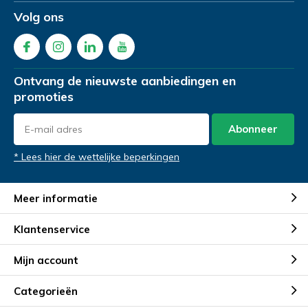
Product Naam
*
Volg ons
Telefoonnummer
Telefoonnummer
*
*
Gewenste datum voor proefzitten
*
Ontvang de nieuwste aanbiedingen en
promoties
Abonneer
Product Naam
Product Naam
*
*
Opmerkingen
* Lees hier de wettelijke beperkingen
Meer informatie
Gewenste datum voor proefrit
Gewenste datum voor slaapadvies
*
*
Klantenservice
Mijn account
Opmerkingen
Opmerkingen
Categorieën
Verstuur je vraag