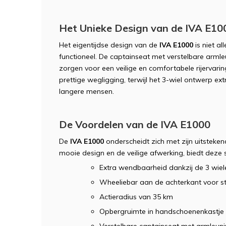
Het Unieke Design van de IVA E10
Het eigentijdse design van de
IVA E1000
is niet al
functioneel. De captainseat met verstelbare arml
zorgen voor een veilige en comfortabele rijervari
prettige wegligging, terwijl het 3-wiel ontwerp e
langere mensen.
De Voordelen van de IVA E1000
De
IVA E1000
onderscheidt zich met zijn uitsteken
mooie design en de veilige afwerking, biedt deze
Extra wendbaarheid dankzij de 3 wiel
Wheeliebar aan de achterkant voor sta
Actieradius van 35 km
Opbergruimte in handschoenenkastje 
Verstelbare captainseat met armleun