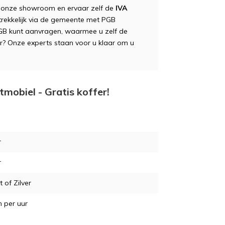
 onze showroom en ervaar zelf de
IVA
trekkelijk via de gemeente met PGB
GB kunt aanvragen, waarmee u zelf de
er? Onze experts staan voor u klaar om u
n in de winkel
e vragen
tmobiel - Gratis koffer!
tie/Advies aanvragen
tie/Advies aanvragen
r
in de showroom
in de showroom
Telefoonnummer
*
r
is
ies aan huis
 of Zilver
 per uur