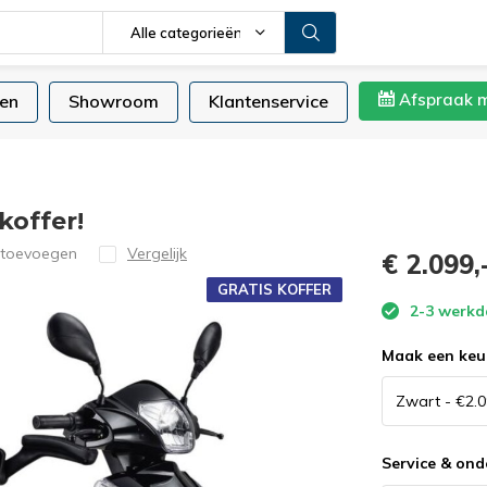
Alle categorieën
Afspraak 
en
Showroom
Klantenservice
koffer!
 toevoegen
Vergelijk
€ 2.099,
GRATIS KOFFER
2-3 werk
Maak een keu
Service & on