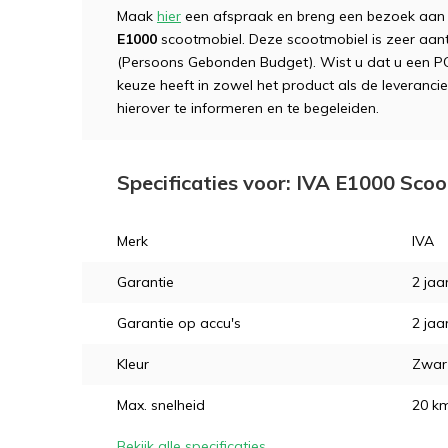
Maak
hier
een afspraak en breng een bezoek aan
E1000
scootmobiel. Deze scootmobiel is zeer aan
(Persoons Gebonden Budget). Wist u dat u een P
keuze heeft in zowel het product als de leveranci
hierover te informeren en te begeleiden.
Uitprobere
Stel hier j
Specificaties voor: IVA E1000 Scoo
Demonstra
Demonstra
Naam
Naam
*
*
Merk
IVA
Garantie
2 jaa
Demonstratie 
Demonstratie 
Emailadres
Emailadres
*
*
Garantie op accu's
2 jaa
Proefrit aan hu
Gratis slaapadv
Kleur
Zwart
Naam
Naam
*
*
Max. snelheid
20 km
Telefoonnummer
Product Naam
*
Bekijk alle specificaties