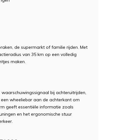
ken, de supermarkt of familie rijden. Met
ctieradius van 35 km op een volledig
ritjes maken.
n waarschuwingssignaal bij achteruitrijden,
en een wheeliebar aan de achterkant om
rm geeft essentiële informatie zoals
euningen en het ergonomische stuur
erkeer.