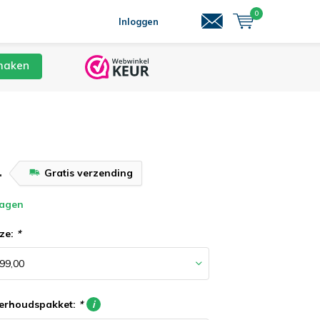
0
Inloggen
maken
-
Gratis verzending
dagen
ze:
*
derhoudspakket:
*
i