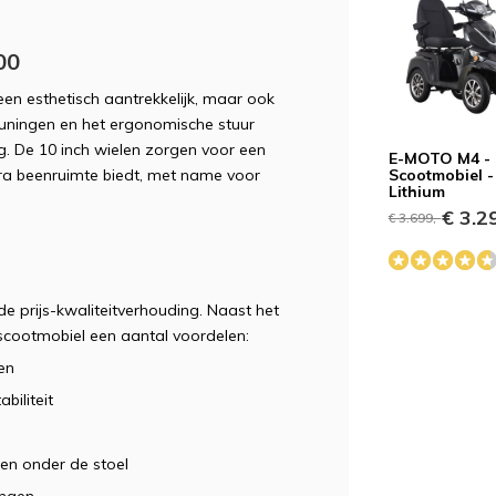
TV
00
leen esthetisch aantrekkelijk, maar ook
euningen en het ergonomische stuur
ng. De 10 inch wielen zorgen voor een
E-MOTO M4 - 
xtra beenruimte biedt, met name voor
Scootmobiel -
Lithium
€ 3.29
€ 3.699,-
de prijs-kwaliteitverhouding. Naast het
 scootmobiel een aantal voordelen:
en
biliteit
en onder de stoel
ingen