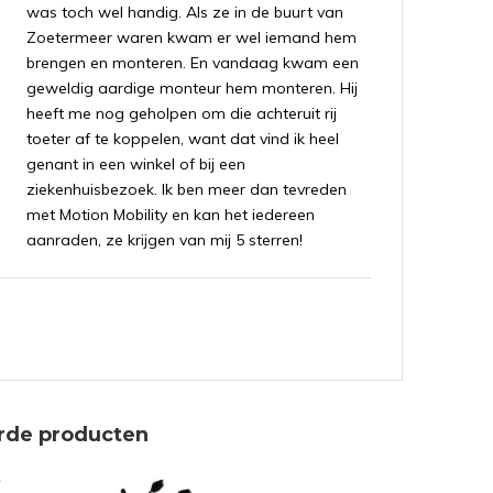
was toch wel handig. Als ze in de buurt van
Zoetermeer waren kwam er wel iemand hem
brengen en monteren. En vandaag kwam een
geweldig aardige monteur hem monteren. Hij
heeft me nog geholpen om die achteruit rij
toeter af te koppelen, want dat vind ik heel
genant in een winkel of bij een
ziekenhuisbezoek. Ik ben meer dan tevreden
met Motion Mobility en kan het iedereen
aanraden, ze krijgen van mij 5 sterren!
5 / 5
Door
Thomas van Eijk
- 05-07-2023
00:43
Deze scootmobiel heeft mijn leven echt
veranderd. Stabiel en comfortabel met
handige functies zoals de verstelbare stoel en
rde producten
opbergruimte, biedt deze scootmobiel een
fantastische mobiliteitsoplossing. Ik ben zeer
tevreden met mijn keuze en zou het aan