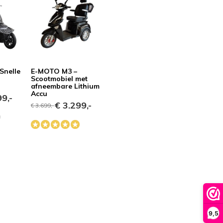
iedereen aanbevelen die op zoek is naar een
betrouwbare en gebruiksvriendelijke
scootmobiel.
Snelle
E-MOTO M3 –
Scootmobiel met
afneembare Lithium
Accu
9,-
€ 3.299,-
€ 3.699,-
9,5