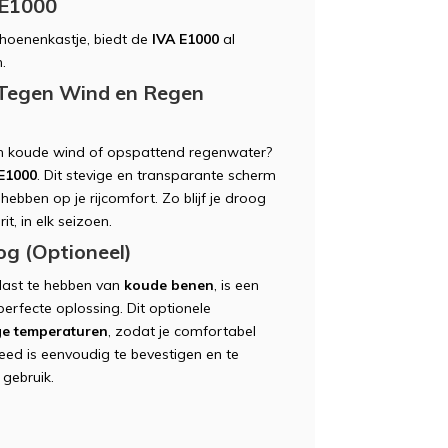
 E1000
choenenkastje, biedt de
IVA E1000
al
.
 Tegen Wind en Regen
van koude wind of opspattend regenwater?
E1000
. Dit stevige en transparante scherm
ebben op je rijcomfort. Zo blijf je droog
t, in elk seizoen.
g (Optioneel)
last te hebben van
koude benen
, is een
erfecte oplossing. Dit optionele
ge temperaturen
, zodat je comfortabel
 kleed is eenvoudig te bevestigen en te
 gebruik.