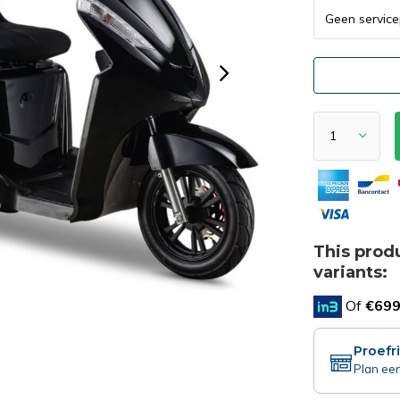
This produ
variants:
Of
€699
Proefr
Plan een