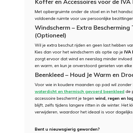
Koffer en Accessoires voor de IVA
Met opbergruimte onder de stoel en in het hands
voldoende ruimte voor uw persoonlijke bezittingen
Windscherm – Extra Bescherming
(Optioneel)
Wil je extra beschut rijden en geen last hebben 
Kies dan voor het windscherm als optie op je
IVA 
zorgt ervoor dat wind en neerslag minder invloed h
en warm, en kun je onverstoord genieten van elke ri
Beenkleed – Houd Je Warm en Droo
Voor wie in koudere maanden op pad wil zonder 
waterdicht en thermisch gevoerd beenkleed
de p
accessoire beschermt je tegen
wind, regen en la
blijft, zelfs tijdens langere ritten in de winter. Het
verwijderen, waardoor het ideaal is voor dagelijks
Bent u nieuwsgierig geworden?