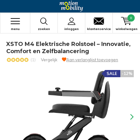
0
menu
zoeken
inloggen
klantenservice
winkelwagen
XSTO M4 Elektrische Rolstoel – Innovatie,
Comfort en Zelfbalancering
(1)
Vergelijk
Aan verlanglijst toevoegen
SALE
-12%