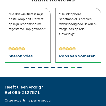
"De driewiel fiets is mijn
"De inklapbare
beste koop ooit. Perfect
scootmobiel is precies
op mijn lichaamsbouw
wat ik nodig had. Ik kan nu
afgestemd. Top gewoon."
zorgeloos op reis.
Geweldig!"
e vragen
Sharon Vries
Roos van Someren
Uitproberen in de
winkel
Heeft u een vraag?
Bel
085-2127571
Naam
*
Demonstratie/Advies
Demonstratie/Advies
aanvragen
aanvragen
Onze experts helpen u graag