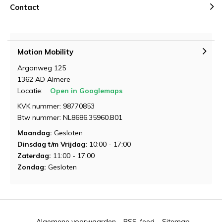
Contact
Gewenste datum voor proefrit
Gewenste datum voor slaapadvies
*
*
Motion Mobility
Argonweg 125
Opmerkingen
Opmerkingen
1362 AD Almere
Locatie:
Open in Googlemaps
Verstuur je vraag
KVK nummer: 98770853
Btw nummer: NL8686.35960.B01
Maandag:
Gesloten
Dinsdag t/m Vrijdag:
10:00 - 17:00
Zaterdag:
11:00 - 17:00
Zondag:
Gesloten
Demonstratie aanvragen
Algemene voorwaarden
RSS-feed
Sitemap