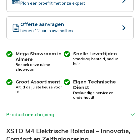
Plan een proefrit met onze expert
Offerte aanvragen
binnen 12 uur in uw mailbox
Mega Showroom in
Snelle Levertijden
Almere
Vandaag besteld, snel in
huis!
Bezoek onze ruime
showroom!
Groot Assortiment
Eigen Technische
Altijd de juiste keuze voor
Dienst
u!
Deskundige service en
onderhoud!
Productomschrijving
XSTO M4 Elektrische Rolstoel – Innovatie,
Comfort en Zelfbalancering