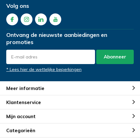
Volg ons
Demonstratie in de showroom
Demonstratie in de showroom
Emailadres
*
Proefrit aan huis
Gratis slaapadvies aan huis
Ontvang de nieuwste aanbiedingen en
Naam
Naam
*
*
promoties
Telefoonnummer
*
Abonneer
Emailadres
Emailadres
*
*
* Lees hier de wettelijke beperkingen
Product Naam
*
Meer informatie
Telefoonnummer
Telefoonnummer
*
*
Klantenservice
Gewenste datum voor proefzitten
*
Mijn account
Product Naam
Product Naam
*
*
Categorieën
Opmerkingen