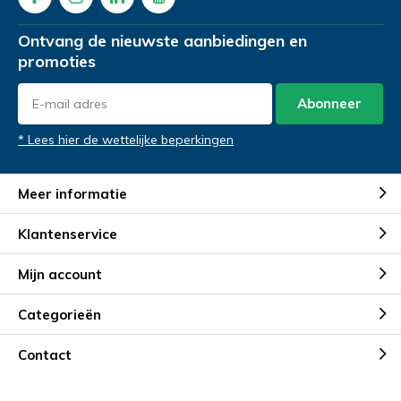
Ontvang de nieuwste aanbiedingen en
promoties
Demonstratie aanvragen
Abonneer
* Lees hier de wettelijke beperkingen
Meer informatie
Klantenservice
Demonstratie aanvragen
Demonstratie aanvragen
Mijn account
Categorieën
Contact