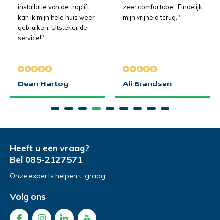
installatie van de traplift
zeer comfortabel. Eindelijk
kan ik mijn hele huis weer
mijn vrijheid terug."
Telefoonnummer
Telefoonnummer
*
*
gebruiken. Uitstekende
Gewenste datum voor proefzitten
*
service!"
Product Naam
Product Naam
*
*
Dean Hartog
Ali Brandsen
Opmerkingen
Gewenste datum voor proefrit
Gewenste datum voor slaapadvies
*
*
Heeft u een vraag?
Bel
085-2127571
Opmerkingen
Opmerkingen
Onze experts helpen u graag
Verstuur je vraag
Volg ons