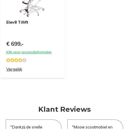
Uitproberen in de
winkel
Elev8 Tillift
Naam
*
Demonstratie/Advies
Demonstratie/Advies
€ 699,-
aanvragen
aanvragen
Klik voor verzendinformatie
Demonstratie in de showroom
Demonstratie in de showroom
Emailadres
*
Vergelijk
Proefrit aan huis
Gratis slaapadvies aan huis
Naam
Naam
*
*
Telefoonnummer
*
Klant Reviews
Emailadres
Emailadres
*
*
Product Naam
*
"Dankzij de snelle
"Mooie scootmobiel en