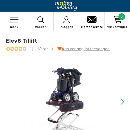
0
menu
zoeken
inloggen
klantenservice
winkelwagen
Elev8 Tillift
(1)
Vergelijk
Aan verlanglijst toevoegen