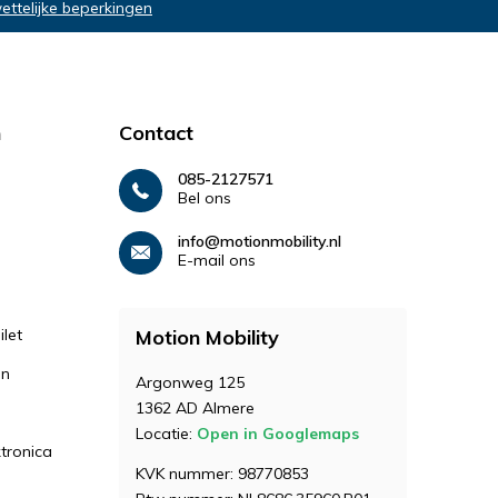
wettelijke beperkingen
n
Contact
085-2127571
Bel ons
info@motionmobility.nl
E-mail ons
let
Motion Mobility
en
Argonweg 125
1362 AD Almere
Locatie:
Open in Googlemaps
ktronica
KVK nummer: 98770853