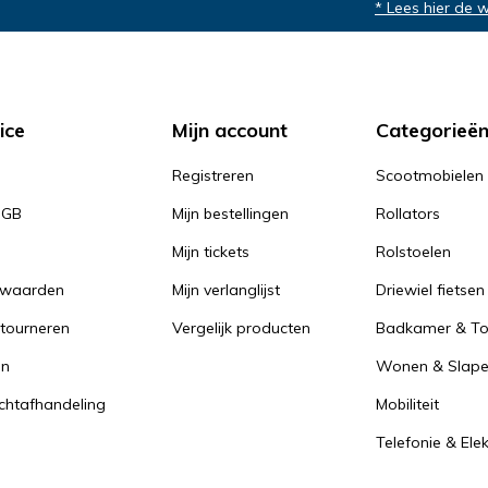
* Lees hier de 
ice
Mijn account
Categorieë
Registreren
Scootmobielen
PGB
Mijn bestellingen
Rollators
Mijn tickets
Rolstoelen
rwaarden
Mijn verlanglijst
Driewiel fietsen
tourneren
Vergelijk producten
Badkamer & Toi
en
Wonen & Slap
achtafhandeling
Mobiliteit
Telefonie & Ele