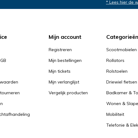
* Lees hier de 
ice
Mijn account
Categorieë
Registreren
Scootmobielen
PGB
Mijn bestellingen
Rollators
Mijn tickets
Rolstoelen
rwaarden
Mijn verlanglijst
Driewiel fietsen
tourneren
Vergelijk producten
Badkamer & Toi
en
Wonen & Slap
achtafhandeling
Mobiliteit
Telefonie & Ele