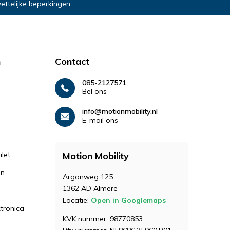
wettelijke beperkingen
n
Contact
085-2127571
Bel ons
info@motionmobility.nl
E-mail ons
let
Motion Mobility
en
Argonweg 125
1362 AD Almere
Locatie:
Open in Googlemaps
ktronica
KVK nummer: 98770853