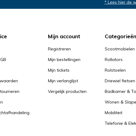
* Lees hier de 
ice
Mijn account
Categorieë
Registreren
Scootmobielen
PGB
Mijn bestellingen
Rollators
Mijn tickets
Rolstoelen
rwaarden
Mijn verlanglijst
Driewiel fietsen
tourneren
Vergelijk producten
Badkamer & Toi
en
Wonen & Slap
achtafhandeling
Mobiliteit
Telefonie & Ele