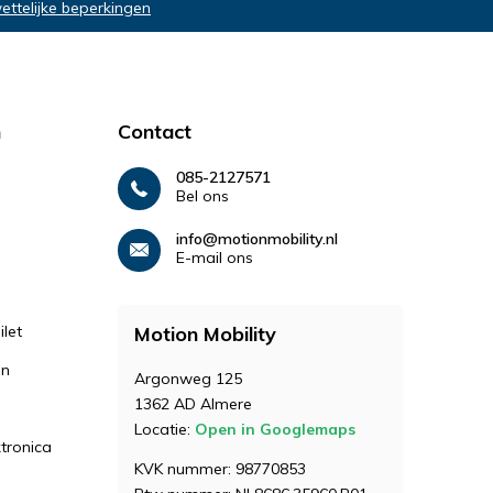
wettelijke beperkingen
n
Contact
085-2127571
Bel ons
info@motionmobility.nl
E-mail ons
let
Motion Mobility
en
Argonweg 125
1362 AD Almere
Locatie:
Open in Googlemaps
ktronica
KVK nummer: 98770853