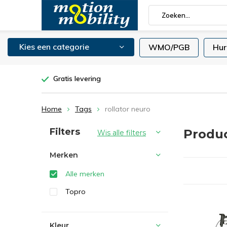
Kies een categorie
WMO/PGB
Hur
Gratis levering
Home
Tags
rollator neuro
Sorteren op:
Filters
Produc
Wis alle filters
Merken
Alle merken
Topro
Kleur