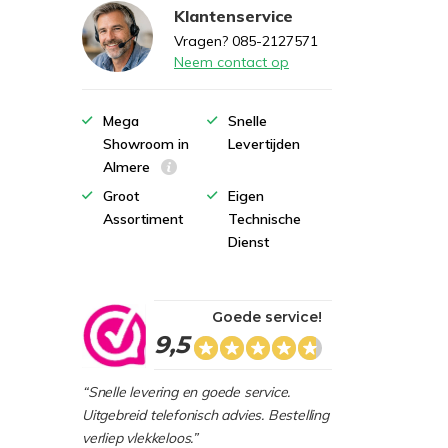
Klantenservice
Vragen? 085-2127571
Neem contact op
Mega
Snelle
Showroom in
Levertijden
Almere
Groot
Eigen
Assortiment
Technische
Dienst
Goede service!
9,5
“Snelle levering en goede service.
Uitgebreid telefonisch advies. Bestelling
verliep vlekkeloos.”