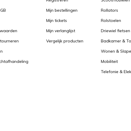
Registreren
Scootmobielen
PGB
Mijn bestellingen
Rollators
Mijn tickets
Rolstoelen
rwaarden
Mijn verlanglijst
Driewiel fietsen
tourneren
Vergelijk producten
Badkamer & Toi
en
Wonen & Slap
achtafhandeling
Mobiliteit
Telefonie & Ele