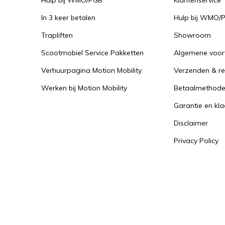
Hulp bij WMO/PGB
Klantenservice
In 3 keer betalen
Hulp bij WMO/
Trapliften
Showroom
Scootmobiel Service Pakketten
Algemene voo
Verhuurpagina Motion Mobility
Verzenden & re
Werken bij Motion Mobility
Betaalmethod
Garantie en kl
Disclaimer
Privacy Policy