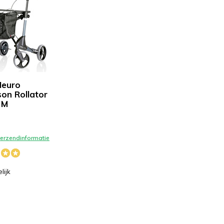
Neuro
son Rollator
 M
-
 verzendinformatie
lijk