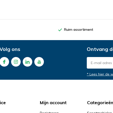
Ruim assortiment
Volg ons
Ontvang d
* Lees hier de 
ice
Mijn account
Categorieë