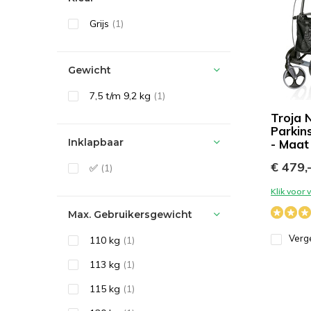
Grijs
(1)
Gewicht
7,5 t/m 9,2 kg
(1)
Troja 
Parkin
Inklapbaar
- Maat
€ 479,
✅
(1)
Klik voor
Max. Gebruikersgewicht
Verge
110 kg
(1)
113 kg
(1)
115 kg
(1)