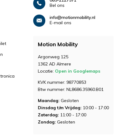
085-2127571
Bel ons
info@motionmobility.nl
E-mail ons
let
Motion Mobility
en
Argonweg 125
1362 AD Almere
Locatie:
Open in Googlemaps
ktronica
KVK nummer: 98770853
Btw nummer: NL8686.35960.B01
Maandag:
Gesloten
Dinsdag t/m Vrijdag:
10:00 - 17:00
Zaterdag:
11:00 - 17:00
Zondag:
Gesloten