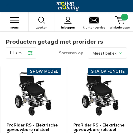
0
menu
zoeken
inloggen
klantenservice
winkelwagen
Producten getagd met prorider rs
Filters
Sorteren op:
SHOW MODEL
STA OP FUNCTIE
ProRider RS - Elektrische
ProRider RS - Elektrische
opvouwbare rolstoel -
opvouwbare rolstoel -