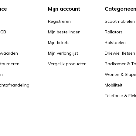
ice
Mijn account
Categorieë
Registreren
Scootmobielen
PGB
Mijn bestellingen
Rollators
Mijn tickets
Rolstoelen
rwaarden
Mijn verlanglijst
Driewiel fietsen
tourneren
Vergelijk producten
Badkamer & Toi
en
Wonen & Slap
achtafhandeling
Mobiliteit
Telefonie & Ele