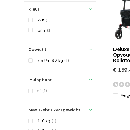
Kleur
Wit
(1)
Grijs
(1)
Deluxe
Gewicht
Opvou
Rollato
7,5 t/m 9,2 kg
(1)
€ 159,
Inklapbaar
✅
(1)
Verge
Max. Gebruikersgewicht
110 kg
(1)