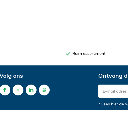
Ruim assortiment
Volg ons
Ontvang d
* Lees hier de 