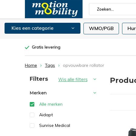
Kies een categorie
WMO/PGB
Hur
Gratis levering
Home
Tags
opvouwbare rollator
Sorteren op:
Filters
Produc
Wis alle filters
Merken
Alle merken
Aidapt
Sunrise Medical