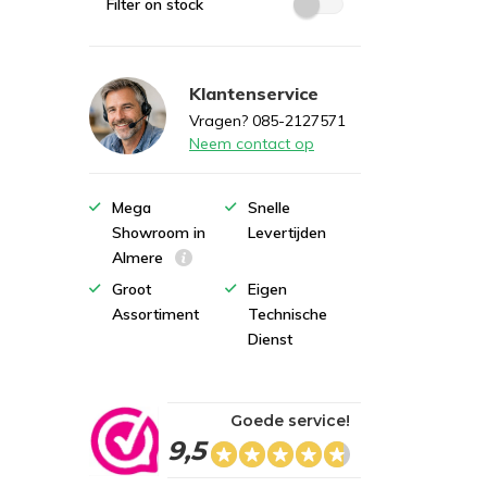
Filter on stock
Klantenservice
Vragen? 085-2127571
Neem contact op
Mega
Snelle
Showroom in
Levertijden
Almere
Groot
Eigen
Assortiment
Technische
Dienst
Goede service!
9,5