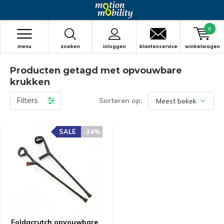
0
menu
zoeken
inloggen
klantenservice
winkelwagen
Producten getagd met opvouwbare
krukken
Filters
Sorteren op:
SALE
-34%
Foldacrutch opvouwbare