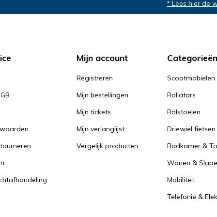
* Lees hier de 
ice
Mijn account
Categorieë
Registreren
Scootmobielen
PGB
Mijn bestellingen
Rollators
Mijn tickets
Rolstoelen
rwaarden
Mijn verlanglijst
Driewiel fietsen
tourneren
Vergelijk producten
Badkamer & Toi
en
Wonen & Slap
achtafhandeling
Mobiliteit
Telefonie & Ele