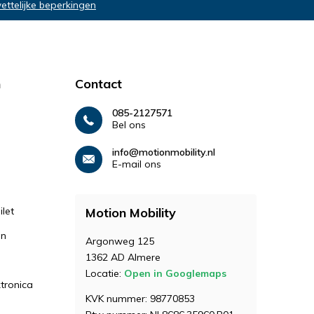
wettelijke beperkingen
n
Contact
085-2127571
Bel ons
info@motionmobility.nl
E-mail ons
let
Motion Mobility
en
Argonweg 125
1362 AD Almere
Locatie:
Open in Googlemaps
ktronica
KVK nummer: 98770853