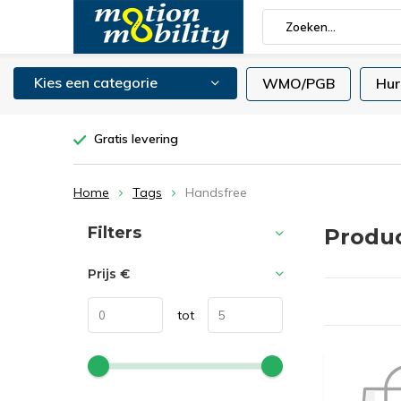
Kies een categorie
WMO/PGB
Hur
Gratis levering
Home
Tags
Handsfree
Sorteren op:
Filters
Produ
Prijs
€
tot