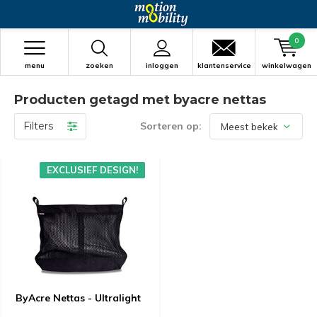
0
menu
zoeken
inloggen
klantenservice
winkelwagen
Producten getagd met byacre nettas
Filters
Sorteren op:
EXCLUSIEF DESIGN!
ByAcre Nettas - Ultralight