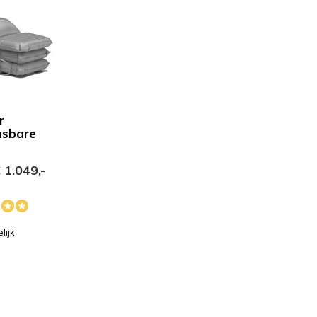
r
asbare
 1.049,-
lijk