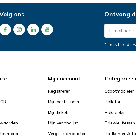
Volg ons
Ontvang d
* Lees hier de 
ice
Mijn account
Categorieë
Registreren
Scootmobielen
PGB
Mijn bestellingen
Rollators
Mijn tickets
Rolstoelen
rwaarden
Mijn verlanglijst
Driewiel fietsen
tourneren
Vergelijk producten
Badkamer & Toi