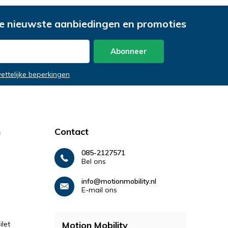
e nieuwste aanbiedingen en promoties
Abonneer
wettelijke beperkingen
n
Contact
085-2127571
Bel ons
info@motionmobility.nl
E-mail ons
let
Motion Mobility