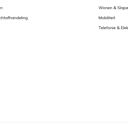
en
Wonen & Slap
achtafhandeling
Mobiliteit
Telefonie & Ele