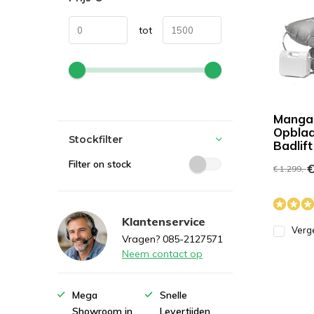
tot
Manga
Opbla
Stockfilter
Badlift
Filter on stock
€
€ 1.299,-
Klantenservice
Verge
Vragen? 085-2127571
Neem contact op
Mega
Snelle
Showroom in
Levertijden