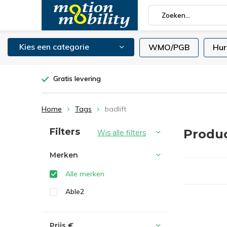
Kies een categorie
WMO/PGB
Hur
Gratis levering
Home
Tags
badlift
Sorteren op:
Filters
Produc
Wis alle filters
Merken
Alle merken
Able2
Prijs
€