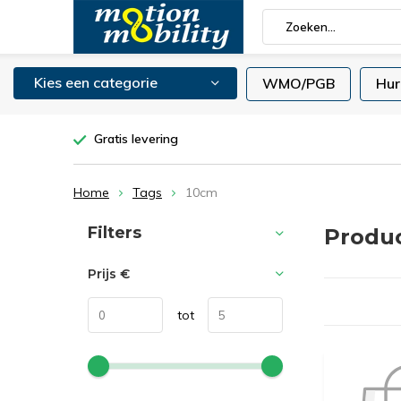
Kies een categorie
WMO/PGB
Hur
Gratis levering
Home
Tags
10cm
Sorteren op:
Filters
Produ
Prijs
€
tot