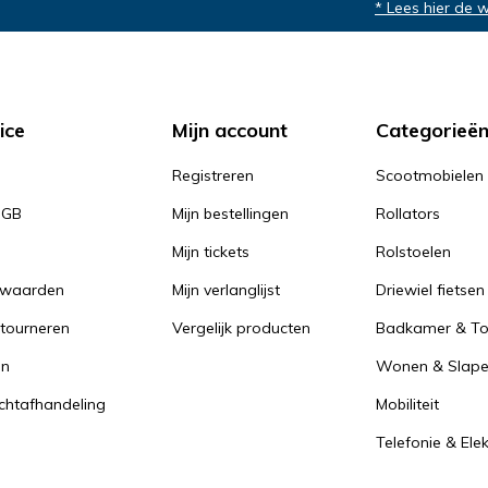
* Lees hier de 
ice
Mijn account
Categorieë
Registreren
Scootmobielen
PGB
Mijn bestellingen
Rollators
Mijn tickets
Rolstoelen
rwaarden
Mijn verlanglijst
Driewiel fietsen
tourneren
Vergelijk producten
Badkamer & Toi
en
Wonen & Slap
achtafhandeling
Mobiliteit
Telefonie & Ele