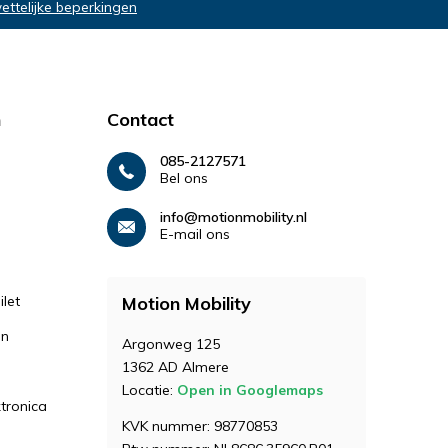
wettelijke beperkingen
n
Contact
085-2127571
Bel ons
info@motionmobility.nl
E-mail ons
let
Motion Mobility
en
Argonweg 125
1362 AD Almere
Locatie:
Open in Googlemaps
ktronica
KVK nummer: 98770853