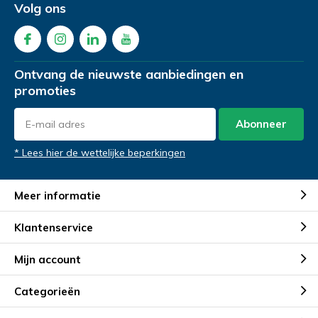
Product Naam
*
Volg ons
Telefoonnummer
Telefoonnummer
*
*
Ontvang de nieuwste aanbiedingen en
Gewenste datum voor proefzitten
*
promoties
Abonneer
Product Naam
Product Naam
*
*
Opmerkingen
* Lees hier de wettelijke beperkingen
Meer informatie
Gewenste datum voor proefrit
Gewenste datum voor slaapadvies
*
*
Klantenservice
Mijn account
Opmerkingen
Opmerkingen
Categorieën
Verstuur je vraag