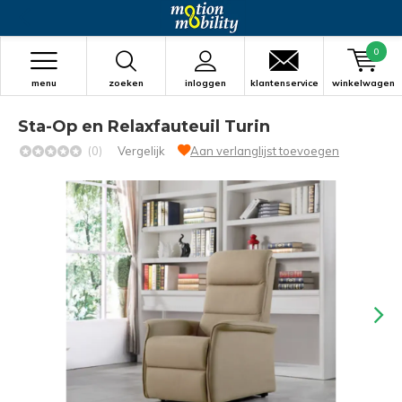
0
menu
zoeken
inloggen
klantenservice
winkelwagen
Sta-Op en Relaxfauteuil Turin
(0)
Vergelijk
Aan verlanglijst toevoegen