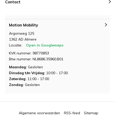
Contact
Motion Mobility
Argonweg 125
Demonstratie aanvragen
1362 AD Almere
Locatie:
Open in Googlemaps
KVK nummer: 98770853
Btw nummer: NL8686.35960.B01
Maandag:
Gesloten
Dinsdag t/m Vrijdag:
10:00 - 17:00
Zaterdag:
11:00 - 17:00
Demonstratie aanvragen
Demonstratie aanvragen
Zondag:
Gesloten
Algemene voorwaarden
RSS-feed
Sitemap