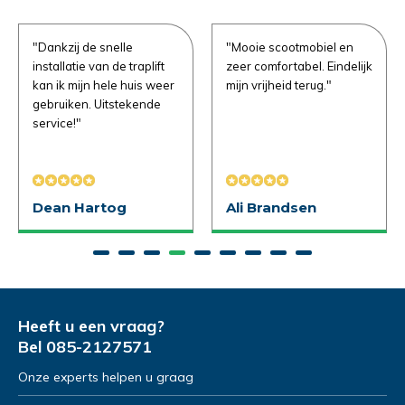
e vragen
"Dankzij de snelle
"Mooie scootmobiel en
installatie van de traplift
zeer comfortabel. Eindelijk
Uitproberen in de
kan ik mijn hele huis weer
mijn vrijheid terug."
winkel
gebruiken. Uitstekende
service!"
Naam
*
Demonstratie/Advies
Demonstratie/Advies
aanvragen
aanvragen
Dean Hartog
Ali Brandsen
Demonstratie in de showroom
Demonstratie in de showroom
Emailadres
*
Proefrit aan huis
Gratis slaapadvies aan huis
Naam
Naam
*
*
Telefoonnummer
*
Heeft u een vraag?
Bel
085-2127571
Onze experts helpen u graag
Emailadres
Emailadres
*
*