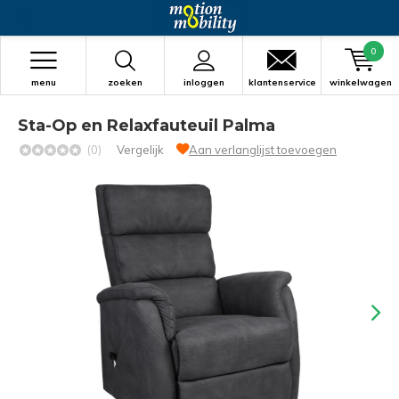
0
menu
zoeken
inloggen
klantenservice
winkelwagen
Sta-Op en Relaxfauteuil Palma
(0)
Vergelijk
Aan verlanglijst toevoegen