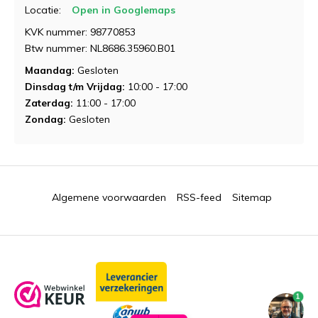
Locatie:
Open in Googlemaps
KVK nummer: 98770853
Demonstratie aanvragen
Btw nummer: NL8686.35960.B01
Maandag:
Gesloten
Dinsdag t/m Vrijdag:
10:00 - 17:00
Zaterdag:
11:00 - 17:00
Zondag:
Gesloten
Demonstratie aanvragen
Demonstratie aanvragen
Algemene voorwaarden
RSS-feed
Sitemap
1