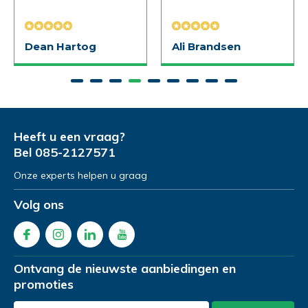
Uitproberen in de
winkel
Dean Hartog
Ali Brandsen
Naam
*
Demonstratie/Advies
Demonstratie/Advies
aanvragen
aanvragen
Demonstratie in de showroom
Demonstratie in de showroom
Emailadres
*
Heeft u een vraag?
Proefrit aan huis
Gratis slaapadvies aan huis
Bel
085-2127571
Onze experts helpen u graag
Naam
Naam
*
*
Telefoonnummer
*
Volg ons
Emailadres
Emailadres
*
*
Product Naam
*
Ontvang de nieuwste aanbiedingen en
promoties