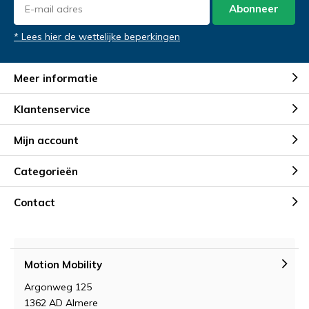
Telefoonnummer
Telefoonnummer
*
*
Abonneer
Gewenste datum voor proefzitten
*
* Lees hier de wettelijke beperkingen
Product Naam
Product Naam
*
*
Meer informatie
Opmerkingen
Klantenservice
Gewenste datum voor proefrit
Gewenste datum voor slaapadvies
*
*
Mijn account
Categorieën
Contact
Opmerkingen
Opmerkingen
Verstuur je vraag
Motion Mobility
Argonweg 125
1362 AD Almere