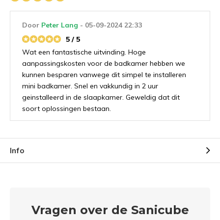
Door
Peter Lang
- 05-09-2024 22:33
5 / 5
Wat een fantastische uitvinding. Hoge
aanpassingskosten voor de badkamer hebben we
kunnen besparen vanwege dit simpel te installeren
mini badkamer. Snel en vakkundig in 2 uur
e vragen
geinstalleerd in de slaapkamer. Geweldig dat dit
soort oplossingen bestaan.
Uitproberen in de
winkel
Info
Naam
*
Demonstratie/Advies
Demonstratie/Advies
aanvragen
aanvragen
Vragen over de Sanicube
Demonstratie in de showroom
Demonstratie in de showroom
Emailadres
*