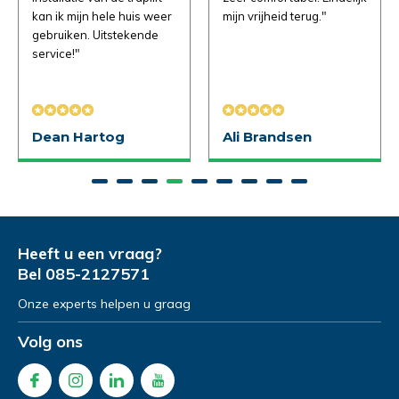
kan ik mijn hele huis weer
mijn vrijheid terug."
gebruiken. Uitstekende
Demonstratie aanvragen
Demonstratie aanvragen
service!"
Dean Hartog
Ali Brandsen
Heeft u een vraag?
Bel
085-2127571
Onze experts helpen u graag
Volg ons