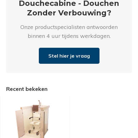
Douchecabine - Douchen
Proefrit aan huis
Gratis slaapadvies aan huis
Zonder Verbouwing?
Naam
Naam
*
*
Onze productspecialisten antwoorden
Telefoonnummer
*
binnen 4 uur tijdens werkdagen.
Emailadres
Emailadres
*
*
Stel hier je vraag
Product Naam
*
Telefoonnummer
Telefoonnummer
*
*
Recent bekeken
Gewenste datum voor proefzitten
*
Product Naam
Product Naam
*
*
Opmerkingen