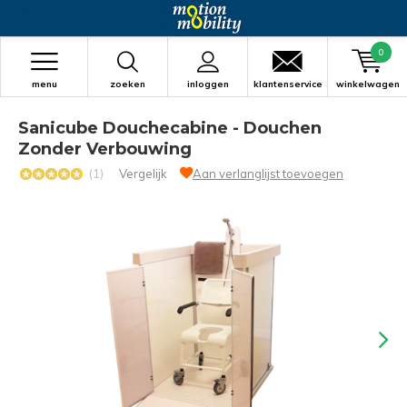
0
menu
zoeken
inloggen
klantenservice
winkelwagen
Sanicube Douchecabine - Douchen
Zonder Verbouwing
(1)
Vergelijk
Aan verlanglijst toevoegen