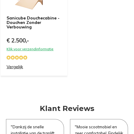
Gewenste datum voor proefrit
Gewenste datum voor slaapadvies
*
*
Sanicube Douchecabine -
Douchen Zonder
Verbouwing
Opmerkingen
Opmerkingen
€ 2.500,-
Verstuur je vraag
Klik voor verzendinformatie
Vergelijk
Demonstratie aanvragen
Klant Reviews
"Dankzij de snelle
"Mooie scootmobiel en
installatie van de traplift
zeer comfortabel. Eindelijk