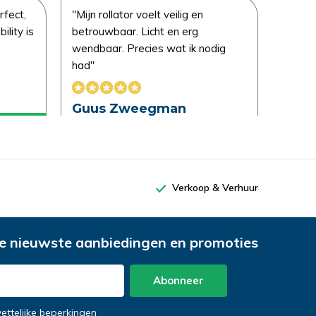
rfect,
"Mijn rollator voelt veilig en
"De dr
ility is
betrouwbaar. Licht en erg
koop o
wendbaar. Precies wat ik nodig
licha
had"
gewoo
Guus Zweegman
Shar
Verkoop & Verhuur
e nieuwste aanbiedingen en promoties
Abonneer
wettelijke beperkingen