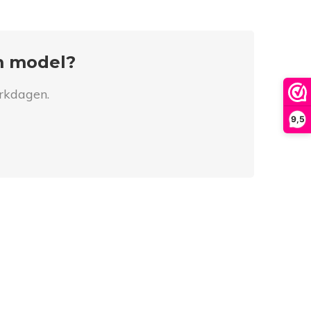
om model?
erkdagen.
9,5