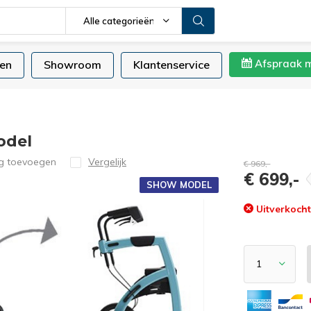
Alle categorieën
Afspraak 
en
Showroom
Klantenservice
odel
ng toevoegen
Vergelijk
€ 969,-
€ 699,-
SHOW MODEL
Uitverkoch