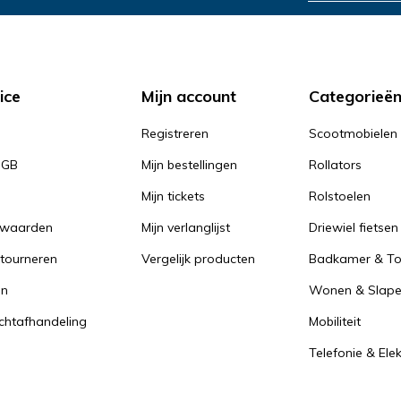
in de showroom
in de showroom
Telefoonnummer
*
is
ies aan huis
ice
Mijn account
Categorieë
Registreren
Scootmobielen
PGB
Mijn bestellingen
Rollators
Mijn tickets
Rolstoelen
Telefoonnummer
Telefoonnummer
*
*
rwaarden
Mijn verlanglijst
Driewiel fietsen
r proefzitten
*
tourneren
Vergelijk producten
Badkamer & Toi
en
Wonen & Slap
achtafhandeling
Mobiliteit
Telefonie & Ele
r proefrit
r slaapadvies
*
*