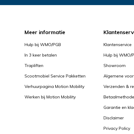
Demonstratie 
Demonstratie 
Emailadres
Emailadres
*
*
Proefrit aan hu
Gratis slaapadv
Meer informatie
Klantenserv
Naam
Naam
*
*
Hulp bij WMO/PGB
Klantenservice
Telefoonnummer
Product Naam
*
In 3 keer betalen
Hulp bij WMO/
Trapliften
Showroom
Emailadres
Emailadres
*
*
Scootmobiel Service Pakketten
Algemene voo
Product Naam
*
Gewenste datum voo
Verhuurpagina Motion Mobility
Verzenden & re
Werken bij Motion Mobility
Betaalmethod
Product Naam
Product Naam
*
*
Opmerkingen
Vraag
Garantie en kl
Disclaimer
Privacy Policy
Gewenste datum voo
Gewenste datum voo