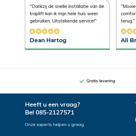
mijn
"Dankzij de snelle installatie van de
"Mooie
traplift kan ik mijn hele huis weer
comfort
gebruiken. Uitstekende service!"
terug."
Dean Hartog
Ali 
Gratis levering
Uitprobere
Stel hier j
Heeft u een vraag?
Bel
085-2127571
Demonstra
Demonstra
Onze experts helpen u graag
Naam
Naam
*
*