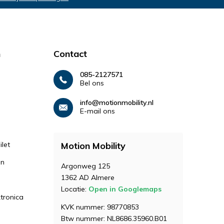
n
Contact
085-2127571
Bel ons
info@motionmobility.nl
E-mail ons
let
Motion Mobility
en
Argonweg 125
1362 AD Almere
Locatie:
Open in Googlemaps
ktronica
KVK nummer: 98770853
Btw nummer: NL8686.35960.B01