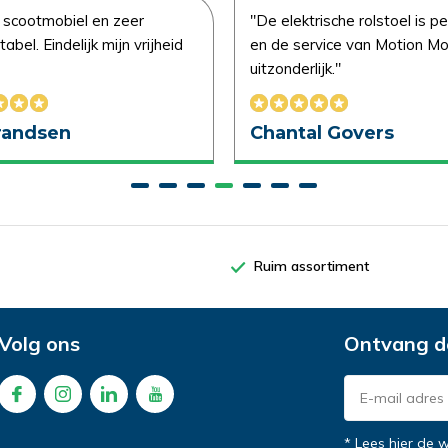
 scootmobiel en zeer
"De elektrische rolstoel is pe
abel. Eindelijk mijn vrijheid
en de service van Motion Mob
uitzonderlijk."
Brandsen
Chantal Govers
Ruim assortiment
n in de winkel
e vragen
Volg ons
Ontvang d
tie/Advies aanvragen
tie/Advies aanvragen
* Lees hier de 