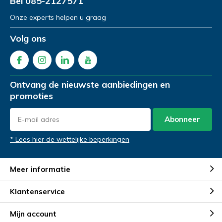
Bel
085-2127571
Verstuur je vraag
Onze experts helpen u graag
Volg ons
Ontvang de nieuwste aanbiedingen en
Demonstratie aanvragen
promoties
Abonneer
* Lees hier de wettelijke beperkingen
Meer informatie
Demonstratie aanvragen
Demonstratie aanvragen
Klantenservice
Mijn account