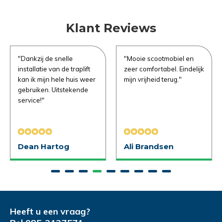
Emailadres
Emailadres
*
*
Product Naam
*
Klant Reviews
Telefoonnummer
Telefoonnummer
*
*
"Dankzij de snelle
"Mooie scootmobiel en
Gewenste datum voor proefzitten
*
installatie van de traplift
zeer comfortabel. Eindelijk
kan ik mijn hele huis weer
mijn vrijheid terug."
gebruiken. Uitstekende
service!"
Product Naam
Product Naam
*
*
Opmerkingen
Dean Hartog
Ali Brandsen
Gewenste datum voor proefrit
Gewenste datum voor slaapadvies
*
*
Opmerkingen
Opmerkingen
Heeft u een vraag?