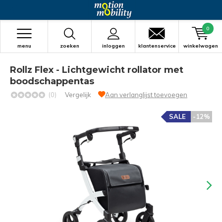
0
menu
zoeken
inloggen
klantenservice
winkelwagen
Rollz Flex - Lichtgewicht rollator met
boodschappentas
(0)
Vergelijk
Aan verlanglijst toevoegen
SALE
-12%