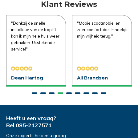
Klant Reviews
e vragen
"Dankzij de snelle
"Mooie scootmobiel en
Uitproberen in de
installatie van de traplift
zeer comfortabel. Eindelijk
winkel
kan ik mijn hele huis weer
mijn vrijheid terug."
gebruiken. Uitstekende
service!"
Naam
*
Demonstratie/Advies
Demonstratie/Advies
aanvragen
aanvragen
Dean Hartog
Ali Brandsen
Demonstratie in de showroom
Demonstratie in de showroom
Emailadres
*
Proefrit aan huis
Gratis slaapadvies aan huis
Naam
Naam
*
*
Telefoonnummer
*
Heeft u een vraag?
Bel
085-2127571
Onze experts helpen u graag
Emailadres
Emailadres
*
*