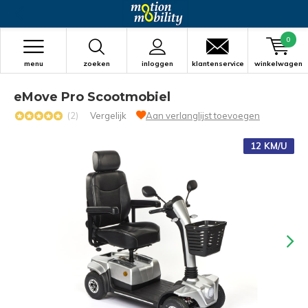
0
menu
zoeken
inloggen
klantenservice
winkelwagen
eMove Pro Scootmobiel
(2)
Vergelijk
Aan verlanglijst toevoegen
12 KM/U