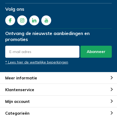
Product Naam
*
Volg ons
Telefoonnummer
Telefoonnummer
*
*
Gewenste datum voor proefzitten
*
Ontvang de nieuwste aanbiedingen en
promoties
Product Naam
Product Naam
*
*
Abonneer
Opmerkingen
* Lees hier de wettelijke beperkingen
Gewenste datum voor proefrit
Gewenste datum voor slaapadvies
*
*
Meer informatie
Klantenservice
Mijn account
Opmerkingen
Opmerkingen
Categorieën
Verstuur je vraag