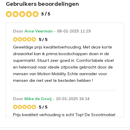
Gebruikers beoordelingen
5 / 5
Door
Arne Veerman
- 08-02-2025 11:29
5 / 5
Geweldige prijs kwaliteitverhouding. Met deze korte
draaicirkel kan ik prima boodschappen doen in de
supermarkt. Stuurt zeer goed in. Comfortabele stoel
en helemaal naar ideale zitpositie gebracht door de
mensen van Motion Mobility. Echte aanrader voor
mensen die niet veel te besteden hebben !
Door
Mike de Gooij
- 10-01-2025 16:14
5 / 5
Prijs kwaliteit verhouding is echt Top! De Scootmobiel
stuurt zeer makkelijk en heeft ook nog eens een hele
korte draaicirkel. Met de zomervakantie gaat hij uit