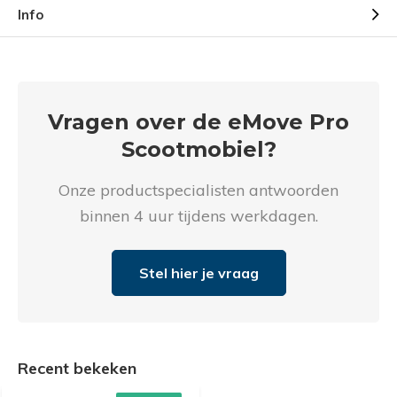
Info
elkaar en mee op vakantie wat echt een grote
pluspunt is ten opzicht van andere 12 km/u modellen.
Zeker een aanrader voor mensen die niet veel te
besteden hebben
Vragen over de eMove Pro
Scootmobiel?
Onze productspecialisten antwoorden
binnen 4 uur tijdens werkdagen.
Stel hier je vraag
Recent bekeken