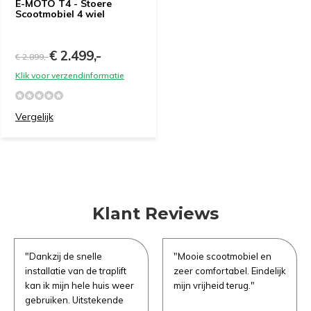
E-MOTO T4 - Stoere
Scootmobiel 4 wiel
Naam
Naam
*
*
Telefoonnummer
*
€ 2.499,-
€ 2.899,-
Klik voor verzendinformatie
Emailadres
Emailadres
*
*
Product Naam
*
Vergelijk
Telefoonnummer
Telefoonnummer
*
*
Gewenste datum voor proefzitten
*
Klant Reviews
Product Naam
Product Naam
*
*
Opmerkingen
"Dankzij de snelle
"Mooie scootmobiel en
installatie van de traplift
zeer comfortabel. Eindelijk
kan ik mijn hele huis weer
mijn vrijheid terug."
gebruiken. Uitstekende
Gewenste datum voor proefrit
Gewenste datum voor slaapadvies
*
*