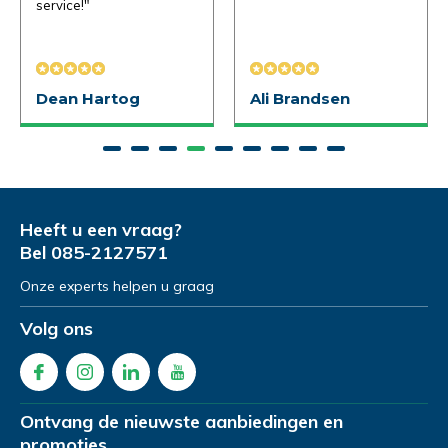
service!"
Opmerkingen
Opmerkingen
Dean Hartog
Ali Brandsen
Verstuur je vraag
Heeft u een vraag?
Bel
085-2127571
Onze experts helpen u graag
Demonstratie aanvragen
Volg ons
Ontvang de nieuwste aanbiedingen en
promoties