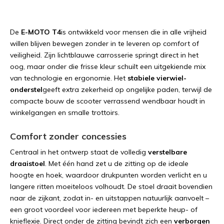
De
E-
MOTO T4
is
ontwikkeld
voor
mensen
die
in
alle
vrijheid
willen
blijven
bewegen
zonder
in
te
leveren
op
comfort
of
veiligheid.
Zijn
lichtblauwe
carrosserie
springt
direct
in
het
oog,
maar
onder
die
frisse
kleur
schuilt
een
uitgekiende
mix
van
technologie
en
ergonomie.
Het
stabiele
vierwiel-
onderstel
geeft
extra
zekerheid
op
ongelijke
paden,
terwijl
de
compacte
bouw
de
scooter
verrassend
wendbaar
houdt
in
winkelgangen
en
smalle
trottoirs.
Comfort
zonder
concessies
Centraal
in
het
ontwerp
staat
de
volledig
verstelbare
draaistoel
.
Met
één
hand
zet
u
de
zitting
op
de
ideale
hoogte
en
hoek,
waardoor
drukpunten
worden
verlicht
en
u
langere
ritten
moeiteloos
volhoudt.
De
stoel
draait
bovendien
naar
de
zijkant,
zodat
in-
en
uitstappen
natuurlijk
aanvoelt –
een
groot
voordeel
voor
iedereen
met
beperkte
heup-
of
knieflexie.
Direct
onder
de
zitting
bevindt
zich
een
verborgen