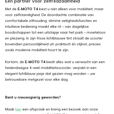
Een
partner
voor
zelfredzaamheid
Met
de
E-
MOTO T4
kiest
u
niet
alleen
voor
mobiliteit,
maar
voor
zelfstandigheid.
De
doordachte
combinatie
van
comfortabele
zithouding,
slimme
veiligheidsfuncties
en
intuïtieve
bediening
maakt
elke
rit –
van
dagelijkse
boodschappen
tot
een
uitstapje
naar
het
park –
moeiteloos
en
plezierig.
In
zijn
frisse
lichtblauwe
tint
straalt
de
scooter
bovendien
persoonlijkheid
uit:
praktisch
én
stijlvol,
precies
zoals
moderne
mobiliteit
hoort
te
zijn.
Kortom,
de
E-
MOTO T4
biedt
alles
wat
u
verwacht
van
een
hedendaagse
4-
wiel
-
mobiliteitsscooter,
verpakt
in
een
elegant
lichtblauw
jasje
dat
gezien
mag
worden –
uw
betrouwbare
metgezel
voor
elke
dag.
Bent u nieuwsgierig geworden?
Maak
hier
een afspraak en breng een bezoek aan onze