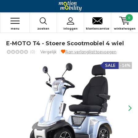
0
menu
zoeken
inloggen
klantenservice
winkelwagen
E-MOTO T4 - Stoere Scootmobiel 4 wiel
(0)
Vergelijk
Aan verlanglijst toevoegen
SALE
-14%