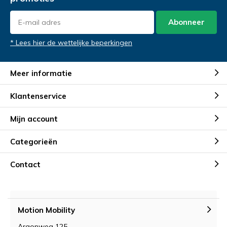
Demonstratie aanvragen
Demonstratie aanvragen
Abonneer
* Lees hier de wettelijke beperkingen
Meer informatie
Klantenservice
Mijn account
Categorieën
Contact
Motion Mobility
Argonweg 125