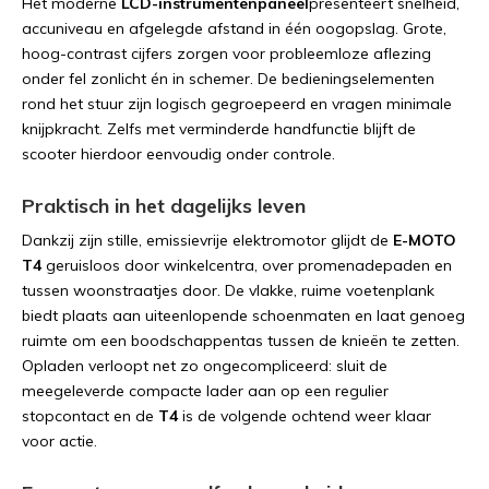
Het
moderne
LCD-
instrumentenpaneel
presenteert
snelheid,
accuniveau
en
afgelegde
afstand
in
één
oogopslag.
Grote,
hoog-
contrast
cijfers
zorgen
voor
probleemloze
aflezing
onder
fel
zonlicht
én
in
schemer.
De
bedieningselementen
rond
het
stuur
zijn
logisch
gegroepeerd
en
vragen
minimale
knijpkracht.
Zelfs
met
verminderde
handfunctie
blijft
de
scooter
hierdoor
eenvoudig
onder
controle.
Praktisch
in
het
dagelijks
leven
Dankzij
zijn
stille,
emissievrije
elektromotor
glijdt
de
E-
MOTO
T4
geruisloos
door
winkelcentra,
over
promenadepaden
en
tussen
woonstraatjes
door.
De
vlakke,
ruime
voetenplank
biedt
plaats
aan
uiteenlopende
schoenmaten
en
laat
genoeg
ruimte
om
een
boodschappentas
tussen
de
knieën
te
zetten.
Opladen
verloopt
net
zo
ongecompliceerd:
sluit
de
meegeleverde
compacte
lader
aan
op
een
regulier
stopcontact
en
de
T4
is
de
volgende
ochtend
weer
klaar
voor
actie.