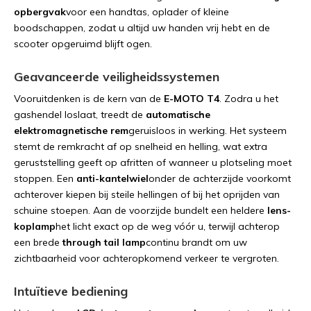
opbergvak
voor
een
handtas,
oplader
of
kleine
boodschappen,
zodat
u
altijd
uw
handen
vrij
hebt
en
de
scooter
opgeruimd
blijft
ogen.
Geavanceerde
veiligheidssystemen
Vooruitdenken
is
de
kern
van
de
E-
MOTO T4
.
Zodra
u
het
gashendel
loslaat,
treedt
de
automatische
elektromagnetische
rem
geruisloos
in
werking.
Het
systeem
stemt
de
remkracht
af
op
snelheid
en
helling,
wat
extra
geruststelling
geeft
op
afritten
of
wanneer
u
plotseling
moet
stoppen.
Een
anti-
kantelwiel
onder
de
achterzijde
voorkomt
achterover
kiepen
bij
steile
hellingen
of
bij
het
oprijden
van
schuine
stoepen.
Aan
de
voorzijde
bundelt
een
heldere
lens-
koplamp
het
licht
exact
op
de
weg
vóór
u,
terwijl
achterop
een
brede
through
tail
lamp
continu
brandt
om
uw
zichtbaarheid
voor
achteropkomend
verkeer
te
vergroten.
Intuïtieve
bediening