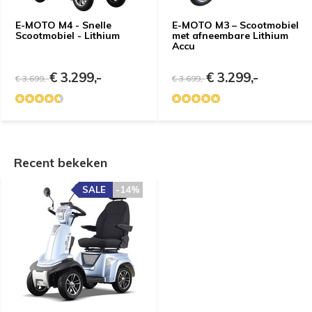
E-MOTO M4 - Snelle
E-MOTO M3 – Scootmobiel
Scootmobiel - Lithium
met afneembare Lithium
Accu
€ 3.299,-
€ 3.299,-
€ 3.699,-
€ 3.699,-
e vragen
Recent bekeken
Uitproberen in de
winkel
SALE
-14%
Naam
*
Demonstratie/Advies
Demonstratie/Advies
aanvragen
aanvragen
Demonstratie in de showroom
Demonstratie in de showroom
Emailadres
*
Proefrit aan huis
Gratis slaapadvies aan huis