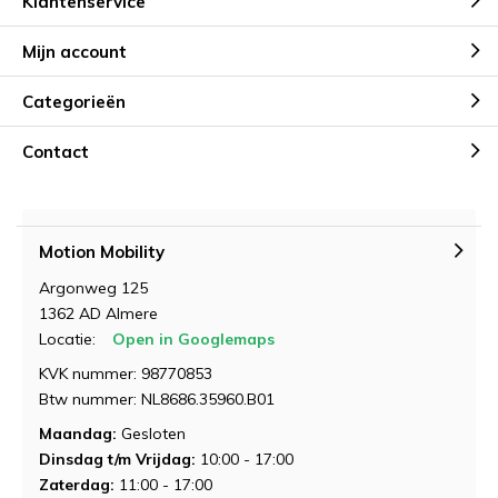
Klantenservice
Product Naam
Product Naam
*
*
Opmerkingen
Mijn account
Categorieën
Gewenste datum voor proefrit
Gewenste datum voor slaapadvies
*
*
Contact
Opmerkingen
Opmerkingen
Motion Mobility
Argonweg 125
Verstuur je vraag
1362 AD Almere
Locatie:
Open in Googlemaps
KVK nummer: 98770853
Btw nummer: NL8686.35960.B01
Maandag:
Gesloten
Dinsdag t/m Vrijdag:
10:00 - 17:00
Demonstratie aanvragen
Zaterdag:
11:00 - 17:00