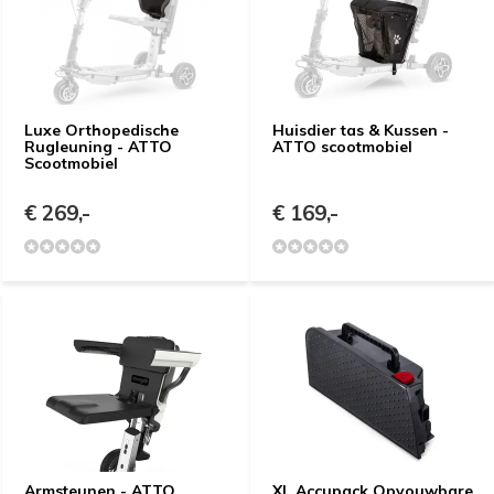
Luxe Orthopedische
Huisdier tas & Kussen -
Rugleuning - ATTO
ATTO scootmobiel
Scootmobiel
€ 269,-
€ 169,-
Armsteunen - ATTO
XL Accupack Opvouwbare