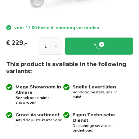
vòòr 17:00 besteld, vandaag verzonden
€ 229,-
This product is available in the following
variants:
Mega Showroom in
Snelle Levertijden
Almere
Vandaag besteld, snel in
huis!
Bezoek onze ruime
showroom!
Groot Assortiment
Eigen Technische
Altijd de juiste keuze voor
Dienst
u!
Deskundige service en
onderhoud!