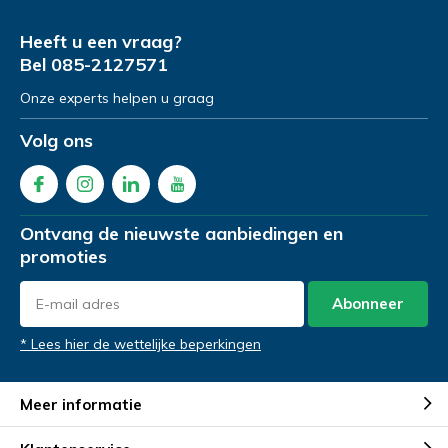
Naam
*
Demonstratie/Advies
Demonstratie/Advies
aanvragen
aanvragen
Heeft u een vraag?
Bel
085-2127571
Demonstratie in de showroom
Demonstratie in de showroom
Onze experts helpen u graag
Emailadres
*
Proefrit aan huis
Gratis slaapadvies aan huis
Volg ons
Naam
Naam
*
*
Telefoonnummer
*
Ontvang de nieuwste aanbiedingen en
promoties
Emailadres
Emailadres
*
*
Product Naam
*
Abonneer
* Lees hier de wettelijke beperkingen
Telefoonnummer
Telefoonnummer
*
*
Gewenste datum voor proefzitten
*
Meer informatie