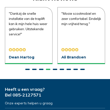
Demonstratie in de showroom
Demonstratie in de showroom
Emailadres
*
"Dankzij de snelle
"Mooie scootmobiel en
Proefrit aan huis
Gratis slaapadvies aan huis
installatie van de traplift
zeer comfortabel. Eindelijk
kan ik mijn hele huis weer
mijn vrijheid terug."
Naam
Naam
*
*
gebruiken. Uitstekende
Telefoonnummer
*
service!"
Emailadres
Emailadres
*
*
Dean Hartog
Ali Brandsen
Product Naam
*
Telefoonnummer
Telefoonnummer
*
*
Gewenste datum voor proefzitten
*
Heeft u een vraag?
Bel
085-2127571
Product Naam
Product Naam
*
*
Onze experts helpen u graag
Opmerkingen