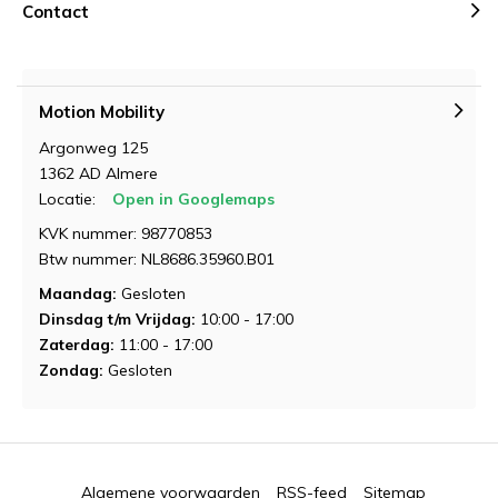
Contact
Demonstratie aanvragen
Demonstratie aanvragen
Motion Mobility
Argonweg 125
1362 AD Almere
Locatie:
Open in Googlemaps
KVK nummer: 98770853
Btw nummer: NL8686.35960.B01
Maandag:
Gesloten
Dinsdag t/m Vrijdag:
10:00 - 17:00
Zaterdag:
11:00 - 17:00
Zondag:
Gesloten
Algemene voorwaarden
RSS-feed
Sitemap