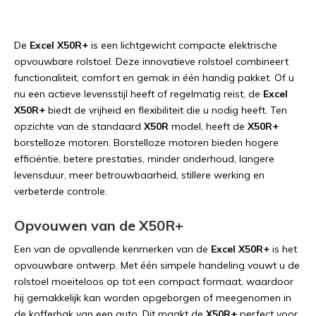
De
Excel X50R+
is een lichtgewicht compacte elektrische
opvouwbare rolstoel. Deze innovatieve rolstoel combineert
functionaliteit, comfort en gemak in één handig pakket. Of u
nu een actieve levensstijl heeft of regelmatig reist, de
Excel
X50R+
biedt de vrijheid en flexibiliteit die u nodig heeft. Ten
opzichte van de standaard
X50R
model, heeft de
X50R+
borstelloze motoren. Borstelloze motoren bieden hogere
efficiëntie, betere prestaties, minder onderhoud, langere
levensduur, meer betrouwbaarheid, stillere werking en
verbeterde controle.
Opvouwen van de X50R+
Een van de opvallende kenmerken van de
Excel X50R+
is het
opvouwbare ontwerp. Met één simpele handeling vouwt u de
rolstoel moeiteloos op tot een compact formaat, waardoor
hij gemakkelijk kan worden opgeborgen of meegenomen in
de kofferbak van een auto. Dit maakt de
X50R+
perfect voor