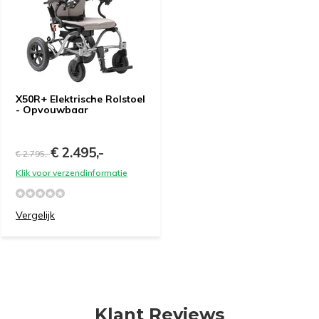
X50R+ Elektrische Rolstoel
- Opvouwbaar
€ 2.495,-
€ 2.795,-
e vragen
Klik voor verzendinformatie
Uitproberen in de
Vergelijk
winkel
Naam
*
Demonstratie/Advies
Demonstratie/Advies
aanvragen
aanvragen
Klant Reviews