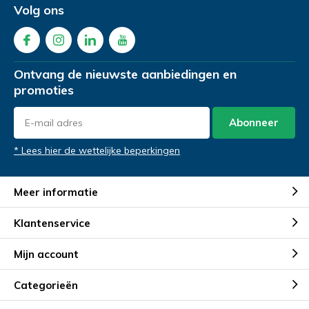
Volg ons
Gewenste datum voor proefrit
Gewenste datum voor slaapadvies
*
*
Ontvang de nieuwste aanbiedingen en
promoties
Opmerkingen
Opmerkingen
Abonneer
Verstuur je vraag
* Lees hier de wettelijke beperkingen
Meer informatie
Klantenservice
Mijn account
Demonstratie aanvragen
Categorieën