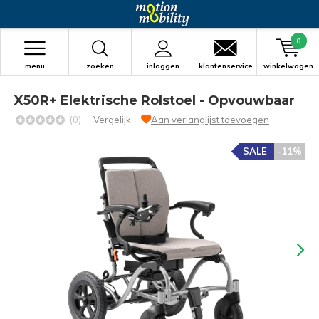
0
menu
zoeken
inloggen
klantenservice
winkelwagen
X50R+ Elektrische Rolstoel - Opvouwbaar
(0)
Vergelijk
Aan verlanglijst toevoegen
SALE
-11%