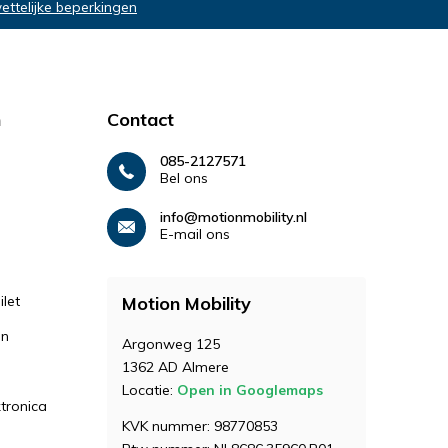
wettelijke beperkingen
n
Contact
085-2127571
Bel ons
info@motionmobility.nl
E-mail ons
let
Motion Mobility
en
Argonweg 125
1362 AD Almere
Locatie:
Open in Googlemaps
ktronica
KVK nummer: 98770853