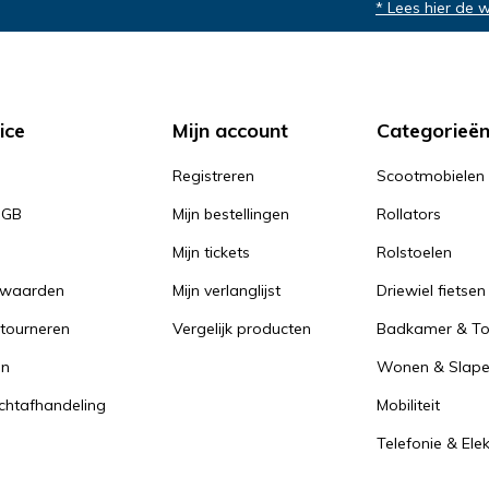
* Lees hier de 
ice
Mijn account
Categorieë
Registreren
Scootmobielen
PGB
Mijn bestellingen
Rollators
Mijn tickets
Rolstoelen
rwaarden
Mijn verlanglijst
Driewiel fietsen
tourneren
Vergelijk producten
Badkamer & Toi
en
Wonen & Slap
achtafhandeling
Mobiliteit
Telefonie & Ele