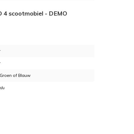
VO 4 scootmobiel - DEMO
r
r
, Groen of Blauw
m/u