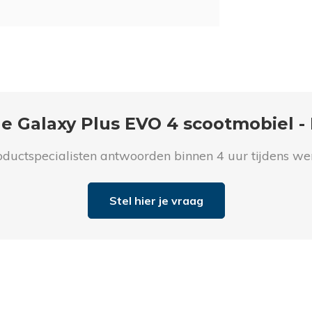
n in de winkel
e vragen
de Galaxy Plus EVO 4 scootmobiel 
tie/Advies aanvragen
tie/Advies aanvragen
ductspecialisten antwoorden binnen 4 uur tijdens w
Stel hier je vraag
in de showroom
in de showroom
Telefoonnummer
*
is
ies aan huis