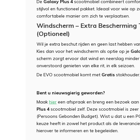
De
Galaxy Plus 4
scootmobiel combineert comfort
stijlvol en functioneel pakket. Ideaal voor wie op
comfortabele manier om zich te verplaatsen.
Windscherm – Extra Bescherming
(Optioneel)
Wil je extra beschut rijden en geen last hebben 
Kies dan voor het windscherm als optie op je
Gala
scherm zorgt ervoor dat wind en neerslag minder i
onverstoord genieten van elke rit, in elk seizoen.
De EVO scootmobiel komt met
Gratis
stokhouder
Bent u nieuwsgierig geworden?
Maak
hier
een afspraak en breng een bezoek aa
Plus 4
scootmobiel zelf. Deze scootmobiel is zee
(Persoons Gebonden Budget). Wist u dat u een P
keuze heeft in zowel het product als de leveranci
hierover te informeren en te begeleiden.