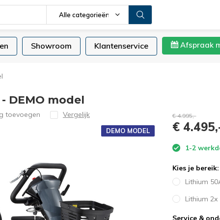
Alle categorieën
Afspraak 
en
Showroom
Klantenservice
l
l - DEMO model
ng toevoegen
Vergelijk
€ 4.995,-
€ 4.495,
DEMO MODEL
1-2 werk
Kies je bereik:
Lithium 5
Lithium 2x
Service & on