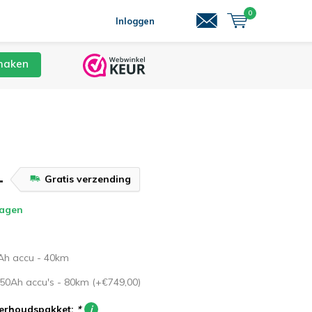
0
Inloggen
maken
-
Gratis verzending
dagen
0Ah accu - 40km
 50Ah accu's - 80km (+€749,00)
derhoudspakket:
*
i