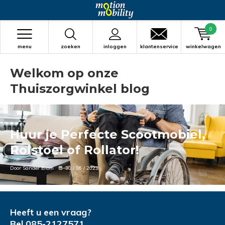
0
menu
zoeken
inloggen
klantenservice
winkelwagen
Welkom op onze
Thuiszorgwinkel blog
Huur je Perfecte Scootmobiel,
Rolstoel of Rollator!
Door Sander Blom
30 / 06 / 2023
Heeft u een vraag?
Bel
085-2127571