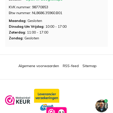
Demonstratie aanvragen
Demonstratie aanvragen
KVK nummer: 98770853
Btw nummer: NL8686.35960.B01
Maandag:
Gesloten
Dinsdag t/m Vrijdag:
10:00 - 17:00
Zaterdag:
11:00 - 17:00
Zondag:
Gesloten
Algemene voorwaarden
RSS-feed
Sitemap
1
9,5