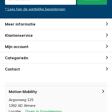
* Lees hier de wettelijke beperkingen
Opmerkingen
Opmerkingen
Meer informatie
Verstuur je vraag
Klantenservice
Mijn account
Categorieën
Contact
Demonstratie aanvragen
Motion Mobility
Argonweg 125
1362 AD Almere
Locatie:
Open in Googlemaps