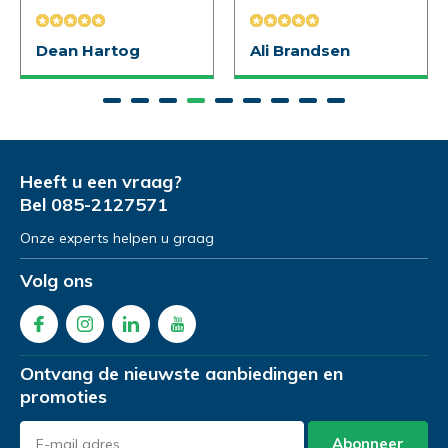
Naam
Naam
*
*
Telefoonnummer
*
Dean Hartog
Ali Brandsen
Emailadres
Emailadres
*
*
Product Naam
*
Heeft u een vraag?
Bel
085-2127571
Telefoonnummer
Telefoonnummer
*
*
Onze experts helpen u graag
Gewenste datum voor proefzitten
*
Volg ons
Product Naam
Product Naam
*
*
Opmerkingen
Ontvang de nieuwste aanbiedingen en
promoties
Gewenste datum voor proefrit
Gewenste datum voor slaapadvies
*
*
Abonneer