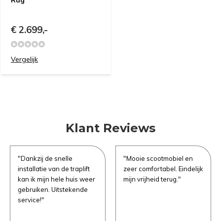
Rug
€ 2.699,-
Vergelijk
e vragen
Uitproberen in de
winkel
Klant Reviews
Naam
*
Demonstratie/Advies
Demonstratie/Advies
"Dankzij de snelle
"Mooie scootmobiel en
aanvragen
aanvragen
installatie van de traplift
zeer comfortabel. Eindelijk
kan ik mijn hele huis weer
mijn vrijheid terug."
gebruiken. Uitstekende
Demonstratie in de showroom
Demonstratie in de showroom
Emailadres
*
service!"
Proefrit aan huis
Gratis slaapadvies aan huis